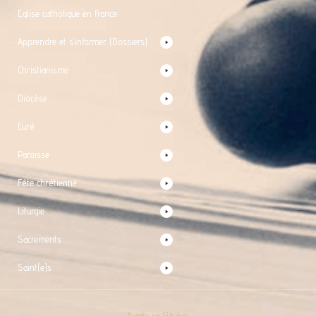
Église catholique en France
Apprendre et s’informer (Dossiers)
Christianisme
Diocèse
Curé
Paroisse
Fête chrétienne
Liturgie
Sacrements
Saint(e)s