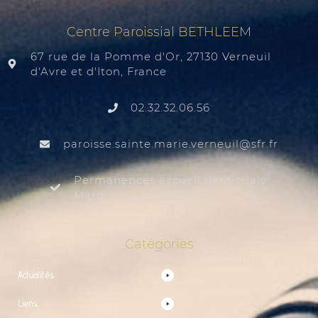
Centre Paroissial BETHLEEM
67 rue de la Pomme d'Or, 27130 Verneuil
d'Avre et d'Iton, France
02.32.32.06.56
@liuenrev.eiram.etnias.essiorap
rf.rfs
Permanences accueil paroissiale
Mardi au samedi de 9:30 à 12:00
Catégories
Actualités
Liens