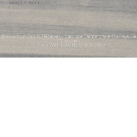
Mardi 4 août –
Ⓒ 2019 Tout Droits Réservés - Paroisse Sainte Marie Du Pays De
Verneuil
© Made With Love By CreaSite.Pro