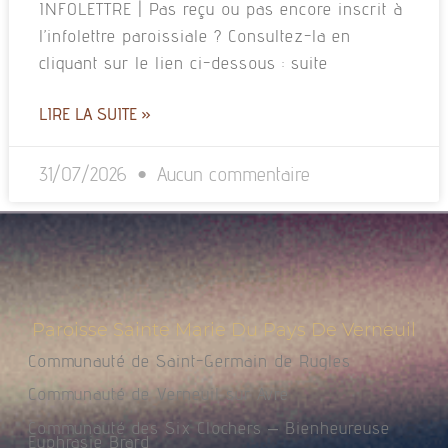
INFOLETTRE | Pas reçu ou pas encore inscrit à
l’infolettre paroissiale ? Consultez-la en
cliquant sur le lien ci-dessous : suite
LIRE LA SUITE »
31/07/2026
Aucun commentaire
Paroisse Sainte Marie Du Pays De Verneuil
Communauté de Saint-Germain de Rugles
Communauté de Verneuil sur Avre
Communauté des Six Clochers – Bienheureuse
Euphrasie Brard