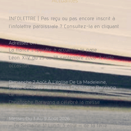
Actualités
Infolettre Du 7 Août 2026
INFOLETTRE | Pas reçu ou pas encore inscrit à
l’infolettre paroissiale ? Consultez-la en cliquant
Adressez Un Message Au Pape Léon XIV
La France s’apprête à accueillir le pape
Léon XIV du 25 au 28 septembre 2026. À cette
occasion,
Dimanche 2 Août À L’église De La Madeleine,
Messe Célébrée Par Le Père Christophe Barwang
Ce matin, à l’église de la Madeleine, le Père
Christophe Barwang a célébré la messe.
Messes Du 3 Au 9 Août 2026
– Co Semaine 31 Lundi 3 août – de la férie