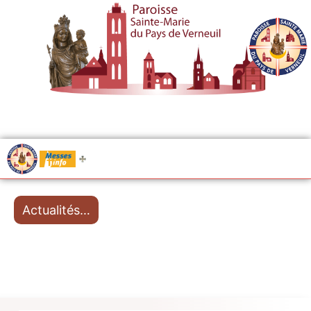
.....
Messes
Actualités…