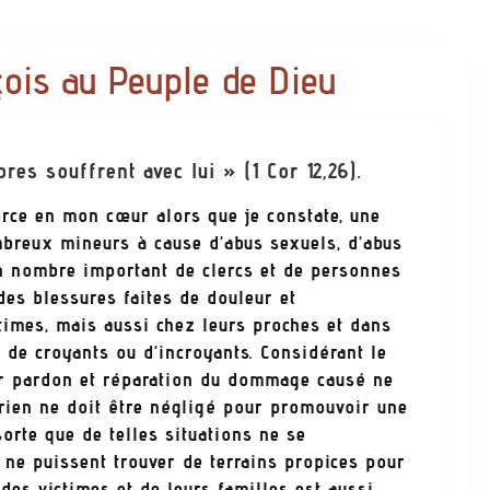
çois au Peuple de Dieu
es souffrent avec lui » (1 Cor 12,26).
orce en mon cœur alors que je constate, une
mbreux mineurs à cause d’abus sexuels, d’abus
n nombre important de clercs et de personnes
es blessures faites de douleur et
ctimes, mais aussi chez leurs proches et dans
 de croyants ou d’incroyants. Considérant le
er pardon et réparation du dommage causé ne
, rien ne doit être négligé pour promouvoir une
orte que de telles situations ne se
 ne puissent trouver de terrains propices pour
des victimes et de leurs familles est aussi