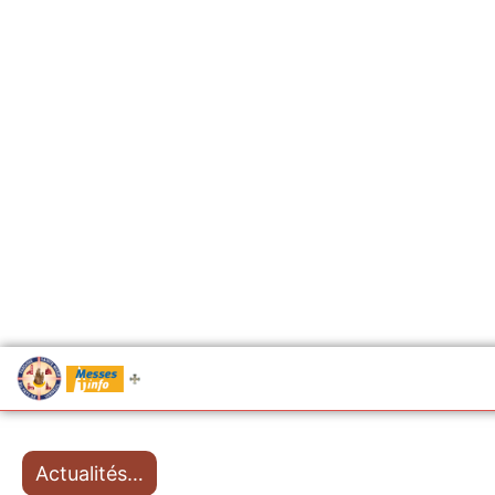
.....
Messes
Actualités…