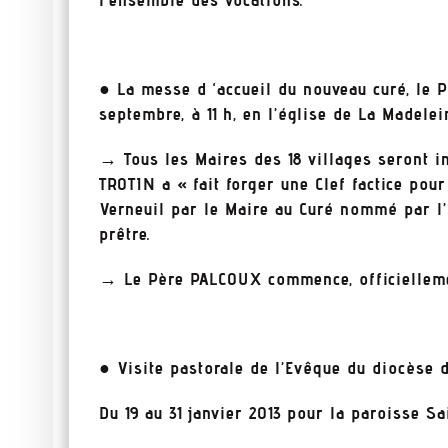
● La messe d ‘accueil du nouveau curé, le 
septembre, à 11 h, en l’église de La Madelein
→ Tous les Maires des 18 villages seront in
TROTIN a « fait forger une Clef factice pou
Verneuil par le Maire au Curé nommé par l’
prêtre.
→ Le Père PALCOUX commence, officielleme
● Visite pastorale de l’Evêque du diocès
Du 19 au 31 janvier 2013 pour la paroisse S