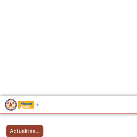
.....
Messes
Actualités…