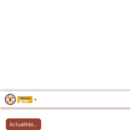
.....
Messes
Actualités…