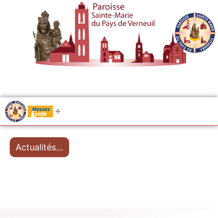
.....
Messes
Actualités…