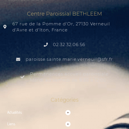
Centre Paroissial BETHLEEM
67 rue de la Pomme d'Or, 27130 Verneuil
d'Avre et d'Iton, France
02.32.32.06.56
@liuenrev.eiram.etnias.essiorap
rf.rfs
Permanences accueil paroissiale
Mardi au samedi de 9:30 à 12:00
Catégories
Actualités
Liens