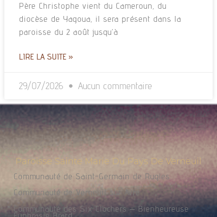
Père Christophe vient du Cameroun, du
diocèse de Yagoua, il sera présent dans la
paroisse du 2 août jusqu’à
LIRE LA SUITE »
29/07/2026
Aucun commentaire
Paroisse Sainte Marie Du Pays De Verneuil
Communauté de Saint-Germain de Rugles
Communauté de Verneuil sur Avre
Communauté des Six Clochers – Bienheureuse
Euphrasie Brard