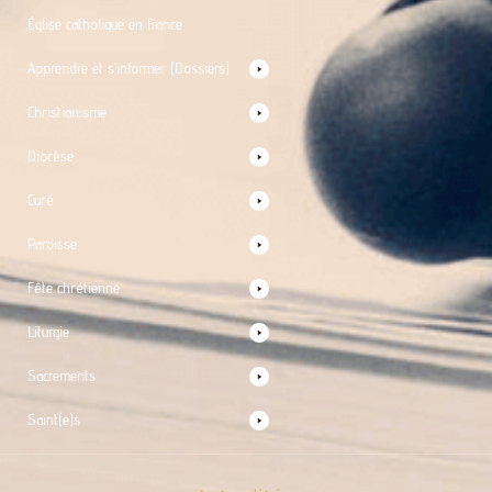
Église catholique en France
Apprendre et s’informer (Dossiers)
Christianisme
Diocèse
Curé
Paroisse
Fête chrétienne
Liturgie
Sacrements
Saint(e)s