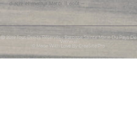
diacre et martyr Mardi 11 août –
Ⓒ 2019 Tout Droits Réservés - Paroisse Sainte Marie Du Pays De
Verneuil
© Made With Love By CreaSite.Pro