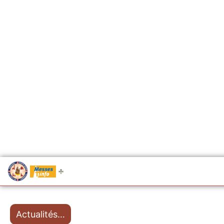
.....
Messes
Actualités…