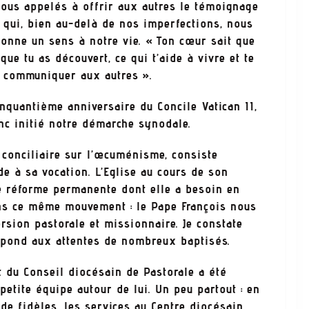
tous appelés à offrir aux autres le témoignage
r qui, bien au-delà de nos imperfections, nous
donne un sens à notre vie. « Ton cœur sait que
que tu as découvert, ce qui t’aide à vivre et te
s communiquer aux autres ».
inquantième anniversaire du Concile Vatican II,
onc initié notre démarche synodale.
t conciliaire sur l’œcuménisme, consiste
e à sa vocation. L’Eglise au cours de son
te réforme permanente dont elle a besoin en
Dans ce même mouvement : le Pape François nous
rsion pastorale et missionnaire. Je constate
espond aux attentes de nombreux baptisés.
t du Conseil diocésain de Pastorale a été
petite équipe autour de lui. Un peu partout : en
 de fidèles, les services au Centre diocésain,