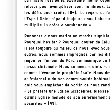
La mission est belle, exaltante même. Cepe
relever pour évangéliser sont nombreux. 
les défis pour croître (84). Le regard de f
l’Esprit Saint répand toujours dans l’obscu
multiplié, la grâce a surabondée ».
Renoncer à nous mettre en marche signifier
Pourquoi hésiter ? Pourquoi douter de Celu
il est toujours au milieu de nous, avec nou
autres, nous sommes imprégnés par les diff
rayonner l’amour du Père, communiqué en J
messe chrismale. Nous sommes « oints », ma
comme l’évoque le prophète Isaïe. Nous dev
et fraternelle de nos communautés habituel
doit nous empêcher de sortir, de nous rend
« Je préfère une Eglise accidentée, blessée 
qu’une Eglise malade de son enfermement e
sécurités » (49).