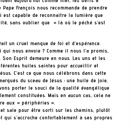
ndant aujourd’hui comme hier, les défis à
Le Pape François nous recommande de prendre
oi est capable de reconnaitre la lumière que
rité, sans oublier que « là où le péché s’est
ait un cruel manque de foi et d’espérance.
i qui nous envoie ? Comme il nous l’a promis,
s. Son Esprit demeure en nous. Les uns et les
érentes huiles saintes pour accueillir et
ésus. C’est ce que nous célébrons dans cette
rqués du sceau de Jésus : une huile de joie,
ons porter le souci de la qualité évangélique
lement constituées. Mais en aucun cas, cela ne
re aux « périphéries ».
et sale pour être sorti sur les chemins, plutôt
t qui s’accroche confortablement à ses propres