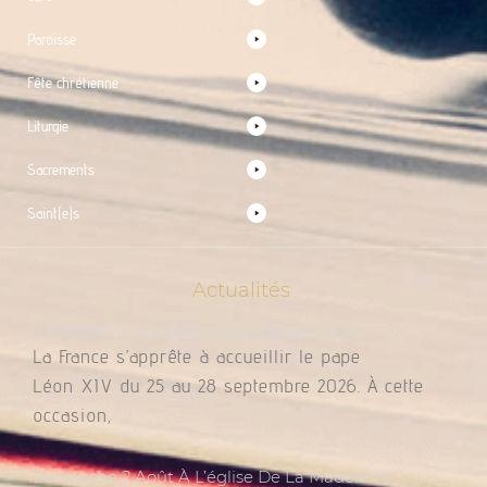
Paroisse
Fête chrétienne
Liturgie
Sacrements
Saint(e)s
Actualités
Adressez Un Message Au Pape Léon XIV
La France s’apprête à accueillir le pape
Léon XIV du 25 au 28 septembre 2026. À cette
occasion,
Dimanche 2 Août À L’église De La Madeleine,