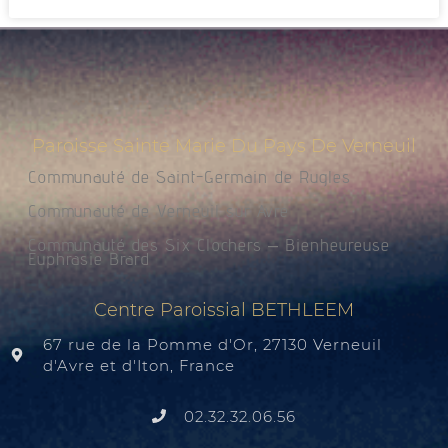
Paroisse Sainte Marie Du Pays De Verneuil
Communauté de Saint-Germain de Rugles
Communauté de Verneuil sur Avre
Communauté des Six Clochers – Bienheureuse
Euphrasie Brard
Centre Paroissial BETHLEEM
67 rue de la Pomme d'Or, 27130 Verneuil
d'Avre et d'Iton, France
02.32.32.06.56