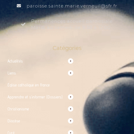
@liuenrev.eiram.etnias.essiorap
rf.rfs
Permanences accueil paroissiale
Mardi au samedi de 9:30 à 12:00
Catégories
Actualités
Liens
Église catholique en France
Apprendre et s’informer (Dossiers)
Christianisme
Diocèse
Curé