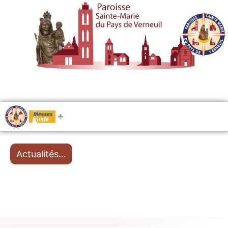
.....
Messes
Actualités…