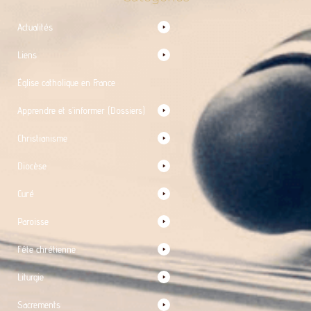
Actualités
Liens
Église catholique en France
Apprendre et s’informer (Dossiers)
Christianisme
Diocèse
Curé
Paroisse
Fête chrétienne
Liturgie
Sacrements