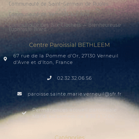
Communauté de Saint-Germain de Rugles
Communauté de Verneuil sur Avre
Communauté des Six Clochers – Bienheureuse
Euphrasie Brard
Centre Paroissial BETHLEEM
67 rue de la Pomme d'Or, 27130 Verneuil
d'Avre et d'Iton, France
02.32.32.06.56
@liuenrev.eiram.etnias.essiorap
rf.rfs
Permanences accueil paroissiale
Mardi au samedi de 9:30 à 12:00
Catégories