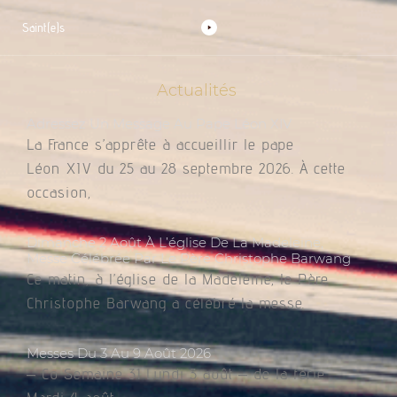
Saint(e)s
Actualités
Adressez Un Message Au Pape Léon XIV
La France s’apprête à accueillir le pape
Léon XIV du 25 au 28 septembre 2026. À cette
occasion,
Dimanche 2 Août À L’église De La Madeleine,
Messe Célébrée Par Le Père Christophe Barwang
Ce matin, à l’église de la Madeleine, le Père
Christophe Barwang a célébré la messe.
Messes Du 3 Au 9 Août 2026
– Co Semaine 31 Lundi 3 août – de la férie