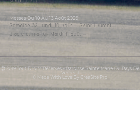
Mardi 4 août –
Messes Du 10 Au 16 Août 2026
Semaine 32 Lundi 10 août – Saint Laurent,
diacre et martyr Mardi 11 août –
Ⓒ 2019 Tout Droits Réservés - Paroisse Sainte Marie Du Pays De
Verneuil
© Made With Love By CreaSite.Pro