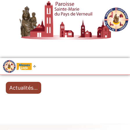
.....
Messes
Actualités…