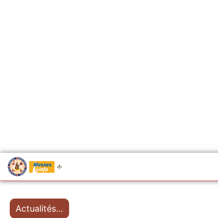
.....
Messes
Actualités…