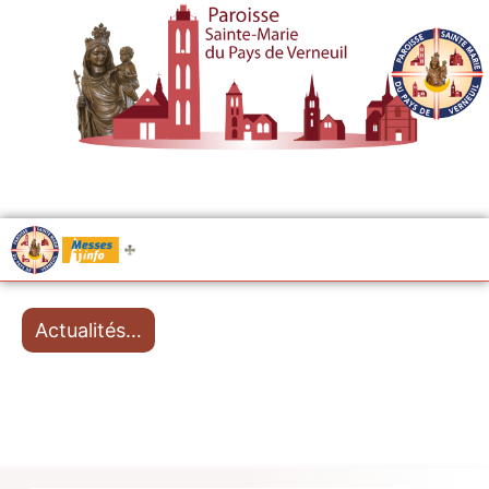
.....
Messes
Actualités…