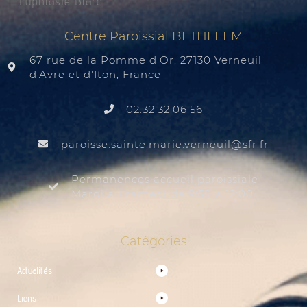
Euphrasie Brard
Centre Paroissial BETHLEEM
67 rue de la Pomme d'Or, 27130 Verneuil
d'Avre et d'Iton, France
02.32.32.06.56
@liuenrev.eiram.etnias.essiorap
rf.rfs
Permanences accueil paroissiale
Mardi au samedi de 9:30 à 12:00
Catégories
Actualités
Liens