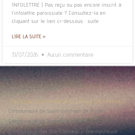
INFOLETTRE | Pas reçu ou pas encore inscrit à
l’infolettre paroissiale ? Consultez-la en
cliquant sur le lien ci-dessous : suite
LIRE LA SUITE »
31/07/2026
Aucun commentaire
Paroisse Sainte Marie Du Pays De Verneuil
Communauté de Saint-Germain de Rugles
Communauté de Verneuil sur Avre
Communauté des Six Clochers – Bienheureuse