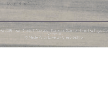
Mardi 4 août –
Ⓒ 2019 Tout Droits Réservés - Paroisse Sainte Marie Du Pays De
Verneuil
© Made With Love By CreaSite.Pro