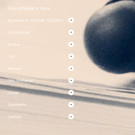
Église catholique en France
Apprendre et s’informer (Dossiers)
Christianisme
Diocèse
Curé
Paroisse
Fête chrétienne
Liturgie
Sacrements
Saint(e)s