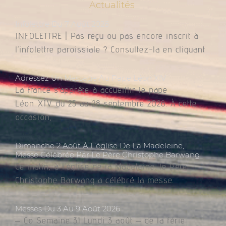
Actualités
Infolettre Du 7 Août 2026
INFOLETTRE | Pas reçu ou pas encore inscrit à
l’infolettre paroissiale ? Consultez-la en cliquant
Adressez Un Message Au Pape Léon XIV
La France s’apprête à accueillir le pape
Léon XIV du 25 au 28 septembre 2026. À cette
occasion,
Dimanche 2 Août À L’église De La Madeleine,
Messe Célébrée Par Le Père Christophe Barwang
Ce matin, à l’église de la Madeleine, le Père
Christophe Barwang a célébré la messe.
Messes Du 3 Au 9 Août 2026
– Co Semaine 31 Lundi 3 août – de la férie