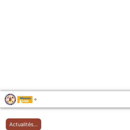
.....
Messes
Actualités…