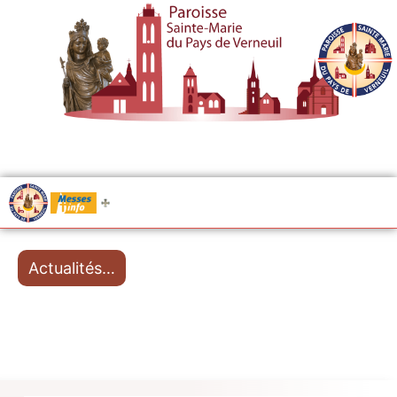
.....
Messes
Actualités…