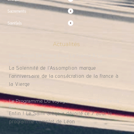
Sacrements
Saint(e)s
Actualités
Proposition De Prière Pour La France À L’occasion
De L’Assomption Et De La Venue Du Pape
La Solennité de l’Assomption marque
l’anniversaire de la consécration de la France à
la Vierge
Le Programme Du Voyage De Léon XIV En France
Dévoilé
Enfin ! Le Saint Siège a dévoilé ce 7 août le
programme complet de Léon