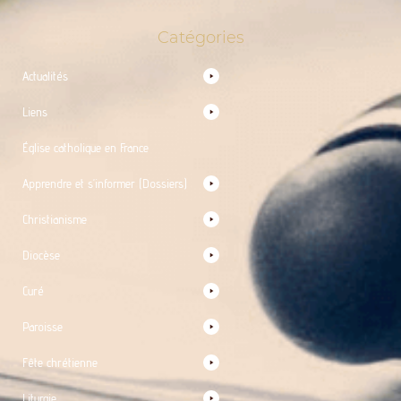
Catégories
Actualités
Liens
Église catholique en France
Apprendre et s’informer (Dossiers)
Christianisme
Diocèse
Curé
Paroisse
Fête chrétienne
Liturgie