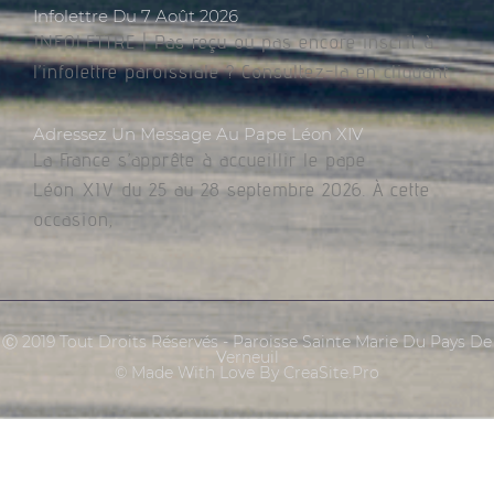
Infolettre Du 7 Août 2026
INFOLETTRE | Pas reçu ou pas encore inscrit à
l’infolettre paroissiale ? Consultez-la en cliquant
Adressez Un Message Au Pape Léon XIV
La France s’apprête à accueillir le pape
Léon XIV du 25 au 28 septembre 2026. À cette
occasion,
Ⓒ 2019 Tout Droits Réservés - Paroisse Sainte Marie Du Pays De
Verneuil
© Made With Love By CreaSite.Pro