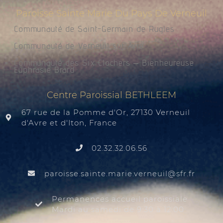
Paroisse Sainte Marie Du Pays De Verneuil
Communauté de Saint-Germain de Rugles
Communauté de Verneuil sur Avre
Communauté des Six Clochers – Bienheureuse
Euphrasie Brard
Centre Paroissial BETHLEEM
67 rue de la Pomme d'Or, 27130 Verneuil
d'Avre et d'Iton, France
02.32.32.06.56
@liuenrev.eiram.etnias.essiorap
rf.rfs
Permanences accueil paroissiale
Mardi au samedi de 9:30 à 12:00