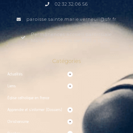
02.32.32.06.56
@liuenrev.eiram.etnias.essiorap
rf.rfs
Permanences accueil paroissiale
Mardi au samedi de 9:30 à 12:00
Catégories
Actualités
Liens
Église catholique en France
Apprendre et s’informer (Dossiers)
Christianisme