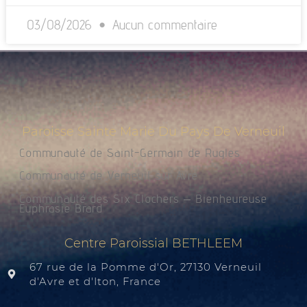
03/08/2026
Aucun commentaire
Paroisse Sainte Marie Du Pays De Verneuil
Communauté de Saint-Germain de Rugles
Communauté de Verneuil sur Avre
Communauté des Six Clochers – Bienheureuse
Euphrasie Brard
Centre Paroissial BETHLEEM
67 rue de la Pomme d'Or, 27130 Verneuil
d'Avre et d'Iton, France