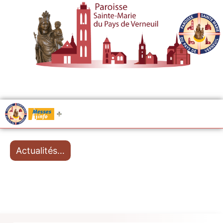
.....
Messes
Actualités…