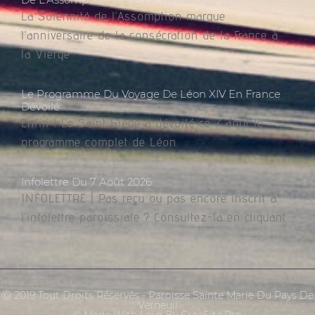
La Solennité de l’Assomption marque
l’anniversaire de la consécration de la France à
la Vierge
Le Programme Du Voyage De Léon XIV En France
Dévoilé
Enfin ! Le Saint Siège a dévoilé ce 7 août le
programme complet de Léon
Infolettre Du 7 Août 2026
INFOLETTRE | Pas reçu ou pas encore inscrit à
l’infolettre paroissiale ? Consultez-la en cliquant
Ⓒ 2019 Tout Droits Réservés - Paroisse Sainte Marie Du Pays De
Verneuil