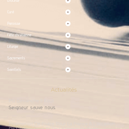
Diocèse
Curé
Paroisse
Fête chrétienne
Liturgie
Sacrements
Saint(e)s
Actualités
PU Dimanche 9 Août
Seigneur sauve nous.
Proposition De Prière Pour La France À L’occasion
De L’Assomption Et De La Venue Du Pape