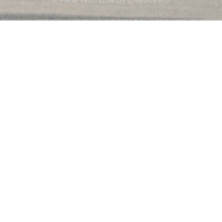
© Made With Love By CreaSite.Pro