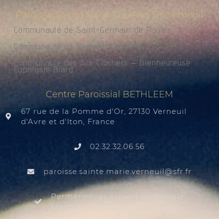
Paroisse Sainte Marie Du Pays De Verneuil
Communauté de Saint-Germain de Rugles
Communauté de Verneuil sur Avre
Communauté des Six Clochers – Bienheureuse
Euphrasie Brard
Centre Paroissial BETHLEEM
67 rue de la Pomme d'Or, 27130 Verneuil
d'Avre et d'Iton, France
02.32.32.06.56
@liuenrev.eiram.etnias.essiorap
rf.rfs
Permanences accueil paroissiale
Mardi au samedi de 9:30 à 12:00