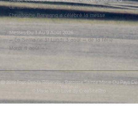
Ce matin, à l’église de la Madeleine, le Père
Christophe Barwang a célébré la messe.
Messes Du 3 Au 9 Août 2026
– Co Semaine 31 Lundi 3 août – de la férie
Mardi 4 août –
Ⓒ 2019 Tout Droits Réservés - Paroisse Sainte Marie Du Pays De
Verneuil
© Made With Love By CreaSite.Pro