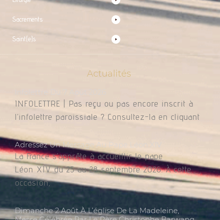
Sacrements
Saint(e)s
Actualités
Infolettre Du 7 Août 2026
INFOLETTRE | Pas reçu ou pas encore inscrit à
l’infolettre paroissiale ? Consultez-la en cliquant
Adressez Un Message Au Pape Léon XIV
La France s’apprête à accueillir le pape
Léon XIV du 25 au 28 septembre 2026. À cette
occasion,
Dimanche 2 Août À L’église De La Madeleine,
Messe Célébrée Par Le Père Christophe Barwang