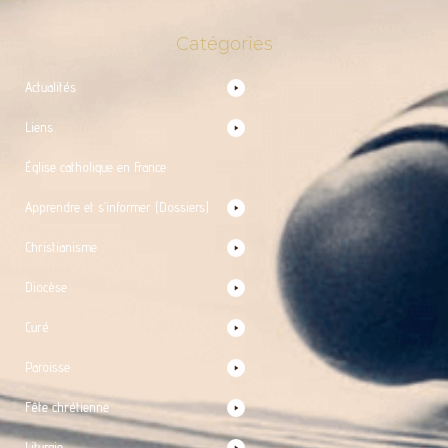
Catégories
Actualités
Liens
Église catholique en France
Apprendre et s’informer (Dossiers)
Christianisme
Diocèse
Curé
Paroisse
Fête chrétienne
Liturgie