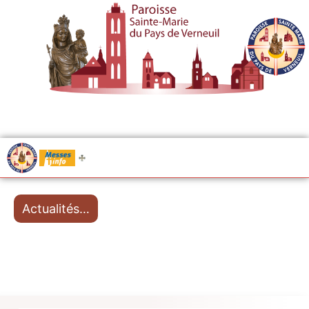
.....
Messes
Actualités…