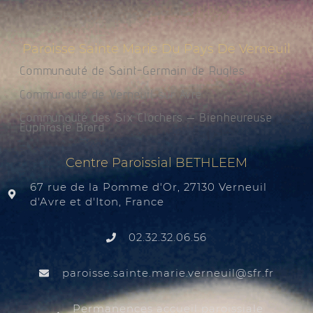
Paroisse Sainte Marie Du Pays De Verneuil
Communauté de Saint-Germain de Rugles
Communauté de Verneuil sur Avre
Communauté des Six Clochers – Bienheureuse
Euphrasie Brard
Centre Paroissial BETHLEEM
67 rue de la Pomme d'Or, 27130 Verneuil
d'Avre et d'Iton, France
02.32.32.06.56
@liuenrev.eiram.etnias.essiorap
rf.rfs
Permanences accueil paroissiale