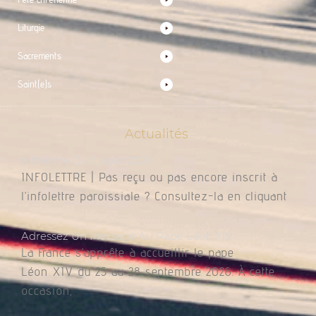
Liturgie
Sacrements
Saint(e)s
Actualités
Infolettre Du 7 Août 2026
INFOLETTRE | Pas reçu ou pas encore inscrit à
l’infolettre paroissiale ? Consultez-la en cliquant
Adressez Un Message Au Pape Léon XIV
La France s’apprête à accueillir le pape
Léon XIV du 25 au 28 septembre 2026. À cette
occasion,