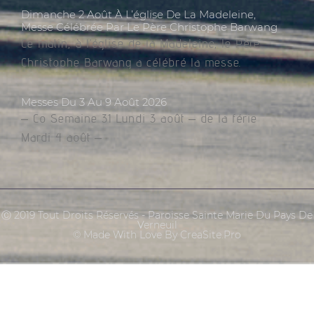
Dimanche 2 Août À L’église De La Madeleine,
Messe Célébrée Par Le Père Christophe Barwang
Ce matin, à l’église de la Madeleine, le Père
Christophe Barwang a célébré la messe.
Messes Du 3 Au 9 Août 2026
– Co Semaine 31 Lundi 3 août – de la férie
Mardi 4 août –
Ⓒ 2019 Tout Droits Réservés - Paroisse Sainte Marie Du Pays De
Verneuil
© Made With Love By CreaSite.Pro