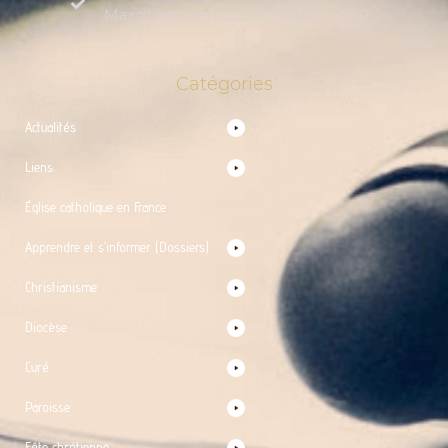
Mardi au samedi de 9:30 à 12:00
Catégories
Actualités
Liens
Église catholique en France
Apprendre et s’informer (Dossiers)
Christianisme
Diocèse
Curé
Paroisse
Fête chrétienne