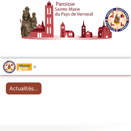
.....
Messes
Actualités…