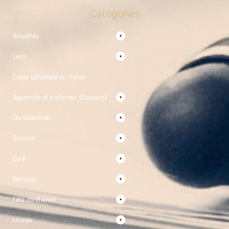
Catégories
Actualités
Liens
Église catholique en France
Apprendre et s’informer (Dossiers)
Christianisme
Diocèse
Curé
Paroisse
Fête chrétienne
Liturgie