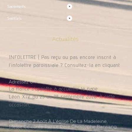
Sacrements
Saint(e)s
Actualités
Infolettre Du 7 Août 2026
INFOLETTRE | Pas reçu ou pas encore inscrit à
l’infolettre paroissiale ? Consultez-la en cliquant
Adressez Un Message Au Pape Léon XIV
La France s’apprête à accueillir le pape
Léon XIV du 25 au 28 septembre 2026. À cette
occasion,
Dimanche 2 Août À L’église De La Madeleine,
Messe Célébrée Par Le Père Christophe Barwang