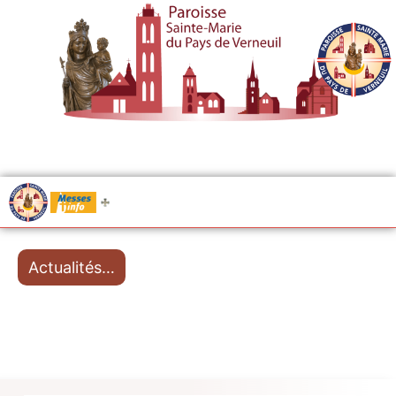
.....
Messes
Actualités…