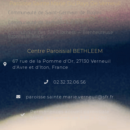
Paroisse Sainte Marie Du Pays De Verneuil
Communauté de Saint-Germain de Rugles
Communauté de Verneuil sur Avre
Communauté des Six Clochers – Bienheureuse
Euphrasie Brard
Centre Paroissial BETHLEEM
67 rue de la Pomme d'Or, 27130 Verneuil
d'Avre et d'Iton, France
02.32.32.06.56
@liuenrev.eiram.etnias.essiorap
rf.rfs
Permanences accueil paroissiale
Mardi au samedi de 9:30 à 12:00