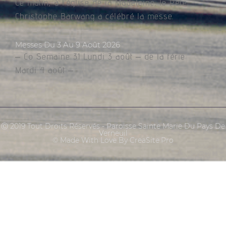
Ce matin, à l’église de la Madeleine, le Père
Christophe Barwang a célébré la messe.
Messes Du 3 Au 9 Août 2026
– Co Semaine 31 Lundi 3 août – de la férie
Mardi 4 août –
Ⓒ 2019 Tout Droits Réservés - Paroisse Sainte Marie Du Pays De
Verneuil
© Made With Love By CreaSite.Pro