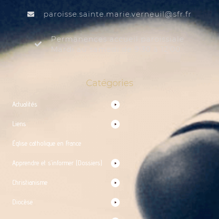
@liuenrev.eiram.etnias.essiorap
rf.rfs
Permanences accueil paroissiale
Mardi au samedi de 9:30 à 12:00
Catégories
Actualités
Liens
Église catholique en France
Apprendre et s’informer (Dossiers)
Christianisme
Diocèse