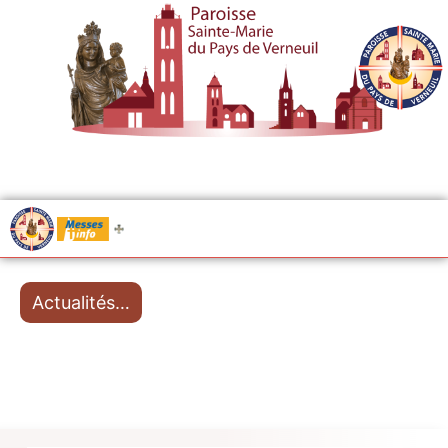
.....
Messes
Actualités…