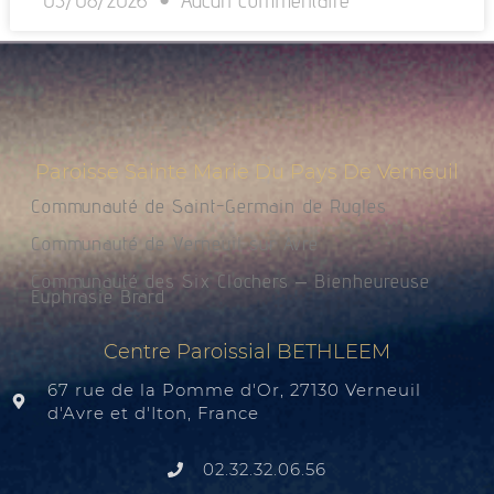
03/08/2026
Aucun commentaire
Paroisse Sainte Marie Du Pays De Verneuil
Communauté de Saint-Germain de Rugles
Communauté de Verneuil sur Avre
Communauté des Six Clochers – Bienheureuse
Euphrasie Brard
Centre Paroissial BETHLEEM
67 rue de la Pomme d'Or, 27130 Verneuil
d'Avre et d'Iton, France
02.32.32.06.56