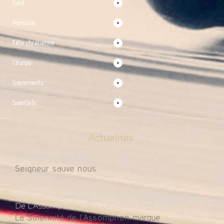
Curé
Paroisse
Fête chrétienne
Liturgie
Sacrements
Saint(e)s
Actualités
PU Dimanche 9 Août
Seigneur sauve nous.
Proposition De Prière Pour La France À L’occasion
De L’Assomption Et De La Venue Du Pape
La Solennité de l’Assomption marque