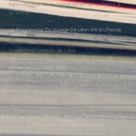
l’anniversaire de la consécration de la France à
la Vierge
Le Programme Du Voyage De Léon XIV En France
Dévoilé
Enfin ! Le Saint Siège a dévoilé ce 7 août le
programme complet de Léon
Infolettre Du 7 Août 2026
INFOLETTRE | Pas reçu ou pas encore inscrit à
l’infolettre paroissiale ? Consultez-la en cliquant
Ⓒ 2019 Tout Droits Réservés - Paroisse Sainte Marie Du Pays De
Verneuil
© Made With Love By CreaSite.Pro