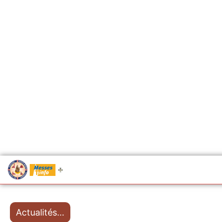
.....
Messes
Actualités…