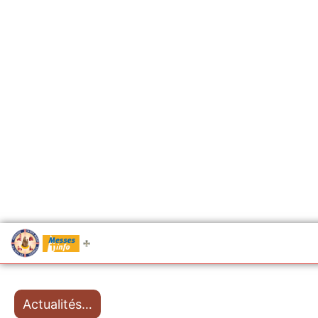
.....
Messes
Actualités…