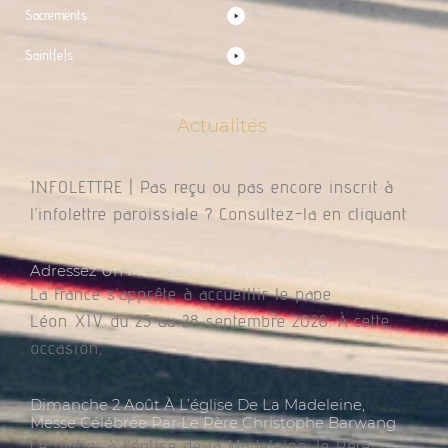
Sacrements
Saint(e)s
Actualités
Infolettre Du 7 Août 2026
INFOLETTRE | Pas reçu ou pas encore inscrit à
l’infolettre paroissiale ? Consultez-la en cliquant
Adressez Un Message Au Pape Léon XIV
La France s’apprête à accueillir le pape
Léon XIV du 25 au 28 septembre 2026. À cette
occasion,
Dimanche 2 Août À L’église De La Madeleine,
Messe Célébrée Par Le Père Christophe Barwang
Ce matin, à l’église de la Madeleine, le Père