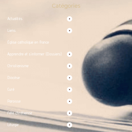
Catégories
Actualités
Liens
Église catholique en France
Apprendre et s’informer (Dossiers)
Christianisme
Diocèse
Curé
Paroisse
Fête chrétienne
Liturgie