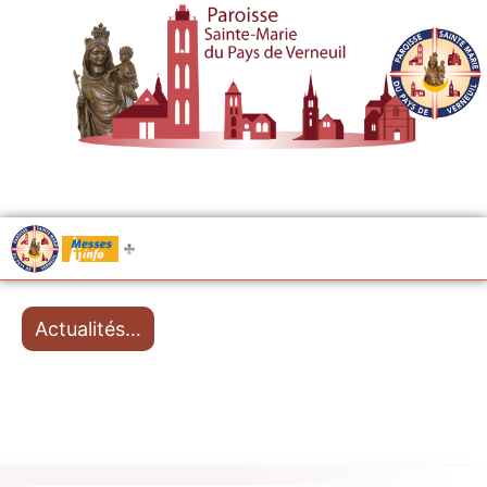
.....
Messes
Actualités…