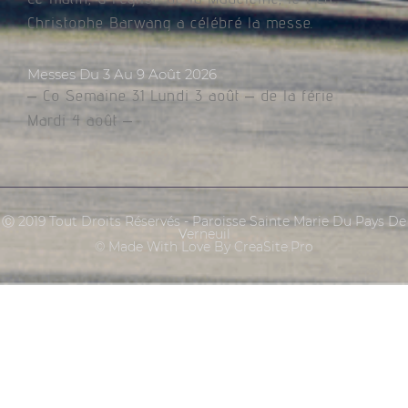
Christophe Barwang a célébré la messe.
Messes Du 3 Au 9 Août 2026
– Co Semaine 31 Lundi 3 août – de la férie
Mardi 4 août –
Ⓒ 2019 Tout Droits Réservés - Paroisse Sainte Marie Du Pays De
Verneuil
© Made With Love By CreaSite.Pro