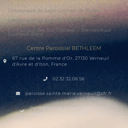
Paroisse Sainte Marie Du Pays De Verneuil
Communauté de Saint-Germain de Rugles
Communauté de Verneuil sur Avre
Communauté des Six Clochers – Bienheureuse
Euphrasie Brard
Centre Paroissial BETHLEEM
67 rue de la Pomme d'Or, 27130 Verneuil
d'Avre et d'Iton, France
02.32.32.06.56
@liuenrev.eiram.etnias.essiorap
rf.rfs
Permanences accueil paroissiale
Mardi au samedi de 9:30 à 12:00