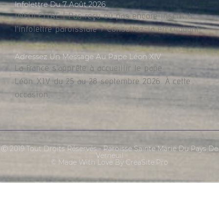
Infolettre Du 7 Août 2026
INFOLETTRE | Pas reçu ou pas encore inscrit à
l’infolettre paroissiale ? Consultez-la en cliquant
Adressez Un Message Au Pape Léon XIV
La France s’apprête à accueillir le pape
Léon XIV du 25 au 28 septembre 2026. À cette
occasion,
Ⓒ 2019 Tout Droits Réservés - Paroisse Sainte Marie Du Pays De
Verneuil
© Made With Love By CreaSite.Pro