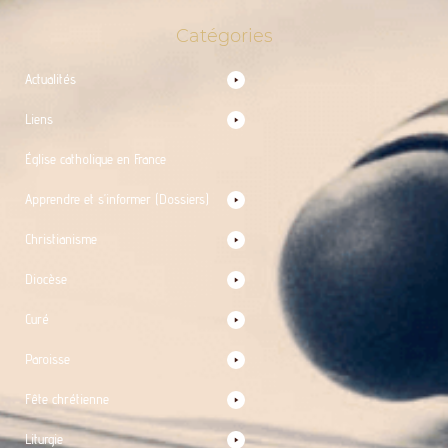
Catégories
Actualités
Liens
Église catholique en France
Apprendre et s’informer (Dossiers)
Christianisme
Diocèse
Curé
Paroisse
Fête chrétienne
Liturgie