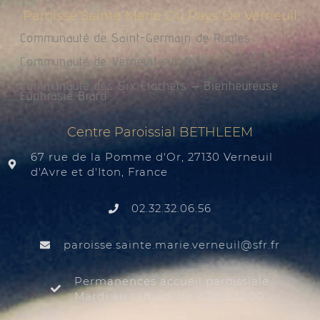
Paroisse Sainte Marie Du Pays De Verneuil
Communauté de Saint-Germain de Rugles
Communauté de Verneuil sur Avre
Communauté des Six Clochers – Bienheureuse
Euphrasie Brard
Centre Paroissial BETHLEEM
67 rue de la Pomme d'Or, 27130 Verneuil
d'Avre et d'Iton, France
02.32.32.06.56
@liuenrev.eiram.etnias.essiorap
rf.rfs
Permanences accueil paroissiale
Mardi au samedi de 9:30 à 12:00