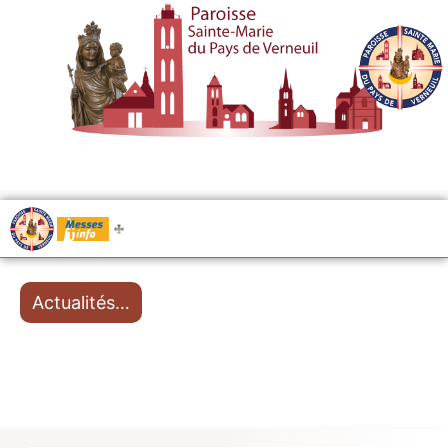
.....
Messes
Actualités…