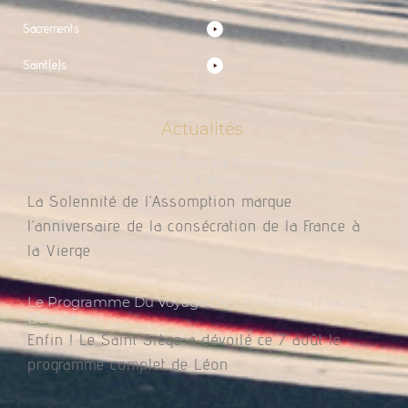
Sacrements
Saint(e)s
Actualités
Proposition De Prière Pour La France À L’occasion
De L’Assomption Et De La Venue Du Pape
La Solennité de l’Assomption marque
l’anniversaire de la consécration de la France à
la Vierge
Le Programme Du Voyage De Léon XIV En France
Dévoilé
Enfin ! Le Saint Siège a dévoilé ce 7 août le
programme complet de Léon