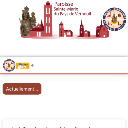
.....
Messes
Actuellement…