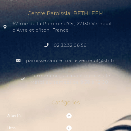
Centre Paroissial BETHLEEM
67 rue de la Pomme d'Or, 27130 Verneuil
d'Avre et d'Iton, France
02.32.32.06.56
@liuenrev.eiram.etnias.essiorap
rf.rfs
Permanences accueil paroissiale
Mardi au samedi de 9:30 à 12:00
Catégories
Actualités
Liens