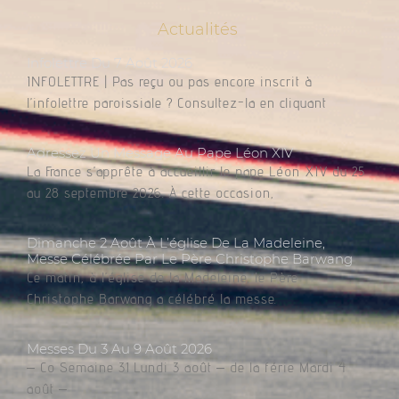
Actualités
Infolettre Du 7 Août 2026
INFOLETTRE | Pas reçu ou pas encore inscrit à
l’infolettre paroissiale ? Consultez-la en cliquant
Adressez Un Message Au Pape Léon XIV
La France s’apprête à accueillir le pape Léon XIV du 25
au 28 septembre 2026. À cette occasion,
Dimanche 2 Août À L’église De La Madeleine,
Messe Célébrée Par Le Père Christophe Barwang
Ce matin, à l’église de la Madeleine, le Père
Christophe Barwang a célébré la messe.
Messes Du 3 Au 9 Août 2026
– Co Semaine 31 Lundi 3 août – de la férie Mardi 4
août –