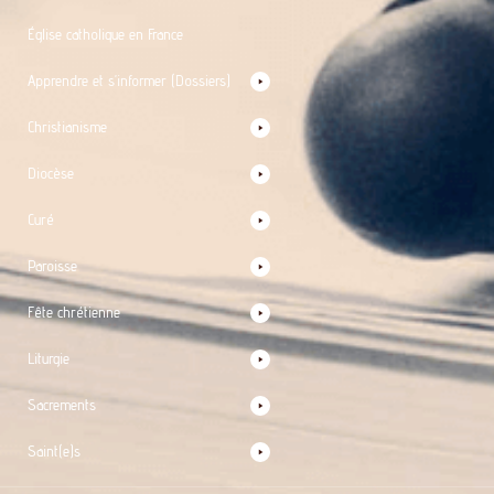
Église catholique en France
Apprendre et s’informer (Dossiers)
Christianisme
Diocèse
Curé
Paroisse
Fête chrétienne
Liturgie
Sacrements
Saint(e)s