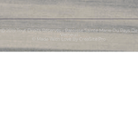
Ⓒ 2019 Tout Droits Réservés - Paroisse Sainte Marie Du Pays De
Verneuil
© Made With Love By CreaSite.Pro