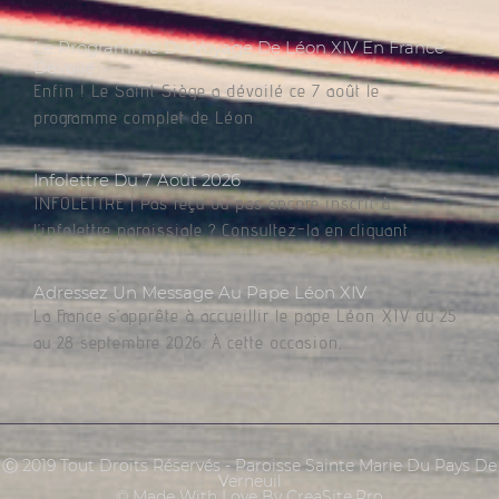
Le Programme Du Voyage De Léon XIV En France
Dévoilé
Enfin ! Le Saint Siège a dévoilé ce 7 août le
programme complet de Léon
Infolettre Du 7 Août 2026
INFOLETTRE | Pas reçu ou pas encore inscrit à
l’infolettre paroissiale ? Consultez-la en cliquant
Adressez Un Message Au Pape Léon XIV
La France s’apprête à accueillir le pape Léon XIV du 25
au 28 septembre 2026. À cette occasion,
Ⓒ 2019 Tout Droits Réservés - Paroisse Sainte Marie Du Pays De
Verneuil
© Made With Love By CreaSite.Pro