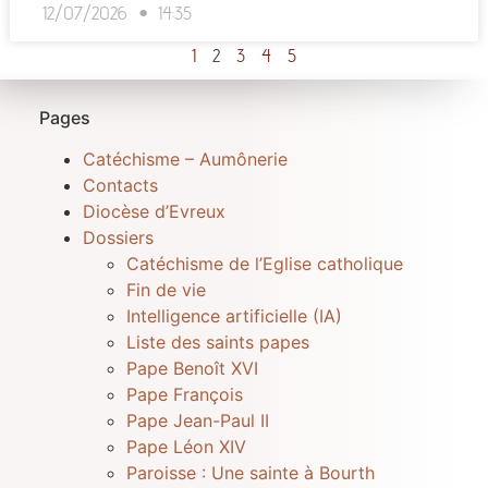
12/07/2026
14:35
1
2
3
4
5
Pages
Catéchisme – Aumônerie
Contacts
Diocèse d’Evreux
Dossiers
Catéchisme de l’Eglise catholique
Fin de vie
Intelligence artificielle (IA)
Liste des saints papes
Pape Benoît XVI
Pape François
Pape Jean-Paul II
Pape Léon XIV
Paroisse : Une sainte à Bourth