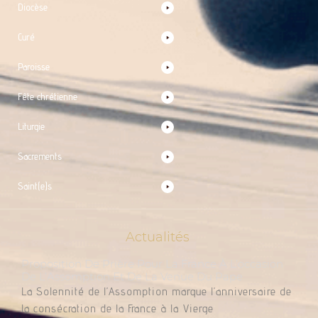
Diocèse
Curé
Paroisse
Fête chrétienne
Liturgie
Sacrements
Saint(e)s
Actualités
Proposition De Prière Pour La France À L’occasion
De L’Assomption Et De La Venue Du Pape
La Solennité de l’Assomption marque l’anniversaire de
la consécration de la France à la Vierge