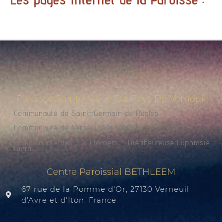
Paroisse Sainte Marie Du Pays De Verneuil
Communauté de Saint-Germain de Rugles
Communauté de Verneuil sur Avre
Communauté des Six Clochers – Bienheureuse Euphrasie
Brard
Centre Paroissial BETHLEEM
67 rue de la Pomme d'Or, 27130 Verneuil
d'Avre et d'Iton, France