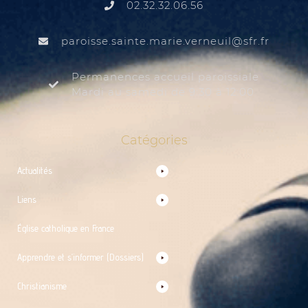
02.32.32.06.56
@liuenrev.eiram.etnias.essiorap
rf.rfs
Permanences accueil paroissiale
Mardi au samedi de 9:30 à 12:00
Catégories
Actualités
Liens
Église catholique en France
Apprendre et s’informer (Dossiers)
Christianisme