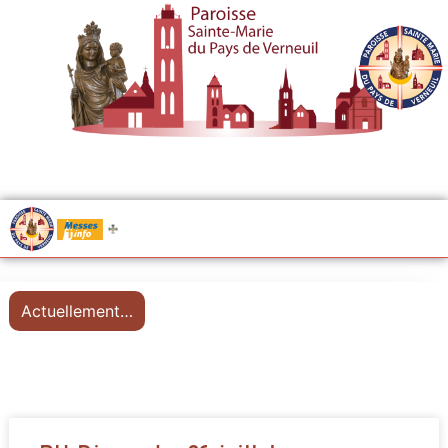
.....
Messes
Actuellement…