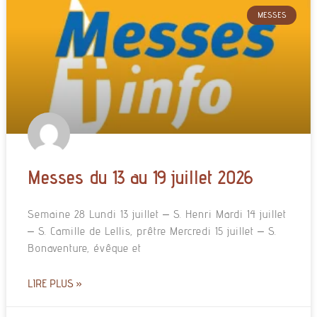
MESSES
Messes du 13 au 19 juillet 2026
Semaine 28 Lundi 13 juillet – S. Henri Mardi 14 juillet
– S. Camille de Lellis, prêtre Mercredi 15 juillet – S.
Bonaventure, évêque et
LIRE PLUS »