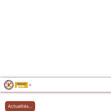
.....
Messes
Actualités…