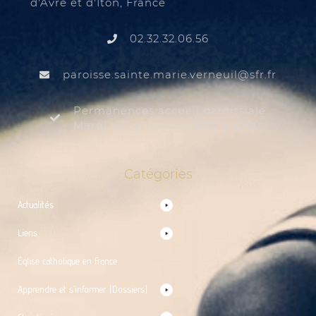
d'Avre et d'Iton, France
02.32.32.06.56
@liuenrev.eiram.etnias.essiorap
rf.rfs
Permanences accueil paroissiale
Mardi au samedi de 9:30 à 12:00
Catégories
Actualités
Liens
Église catholique en France
Apprendre et s’informer (Dossiers)