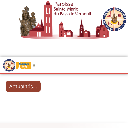
.....
Messes
Actualités…