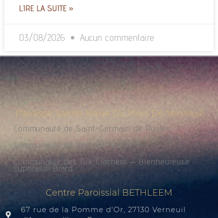
LIRE LA SUITE »
03/08/2026
Aucun commentaire
Paroisse Sainte Marie Du Pays De Verneuil
Communauté de Saint-Germain de Rugles
Communauté de Verneuil sur Avre
Communauté des Six Clochers – Bienheureuse
Euphrasie Brard
Centre Paroissial BETHLEEM
67 rue de la Pomme d'Or, 27130 Verneuil