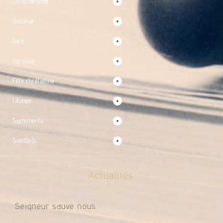
Christianisme
Diocèse
Curé
Paroisse
Fête chrétienne
Liturgie
Sacrements
Saint(e)s
Actualités
PU Dimanche 9 Août
Seigneur sauve nous.