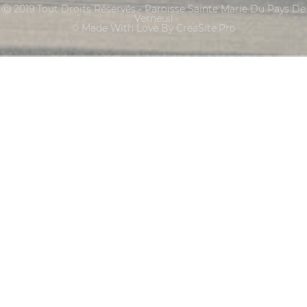
Ⓒ 2019 Tout Droits Réservés - Paroisse Sainte Marie Du Pays De
Verneuil
© Made With Love By CreaSite.Pro