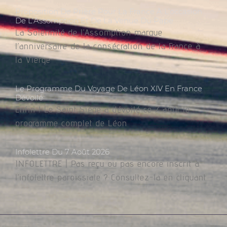
Proposition De Prière Pour La France À L’occasion
De L’Assomption Et De La Venue Du Pape
La Solennité de l’Assomption marque
l’anniversaire de la consécration de la France à
la Vierge
Le Programme Du Voyage De Léon XIV En France
Dévoilé
Enfin ! Le Saint Siège a dévoilé ce 7 août le
programme complet de Léon
Infolettre Du 7 Août 2026
INFOLETTRE | Pas reçu ou pas encore inscrit à
l’infolettre paroissiale ? Consultez-la en cliquant