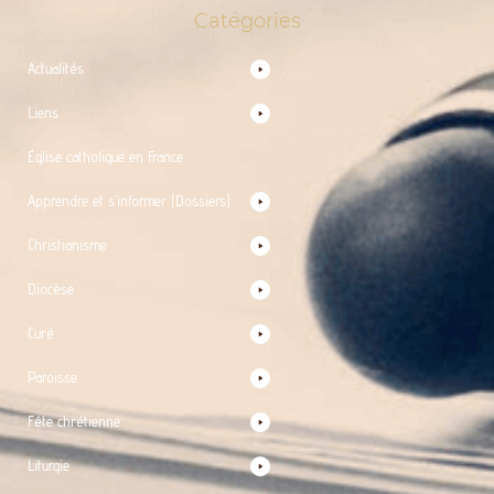
Catégories
Actualités
Liens
Église catholique en France
Apprendre et s’informer (Dossiers)
Christianisme
Diocèse
Curé
Paroisse
Fête chrétienne
Liturgie