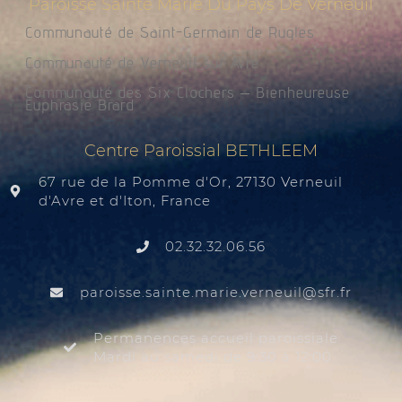
Paroisse Sainte Marie Du Pays De Verneuil
Communauté de Saint-Germain de Rugles
Communauté de Verneuil sur Avre
Communauté des Six Clochers – Bienheureuse
Euphrasie Brard
Centre Paroissial BETHLEEM
67 rue de la Pomme d'Or, 27130 Verneuil
d'Avre et d'Iton, France
02.32.32.06.56
@liuenrev.eiram.etnias.essiorap
rf.rfs
Permanences accueil paroissiale
Mardi au samedi de 9:30 à 12:00