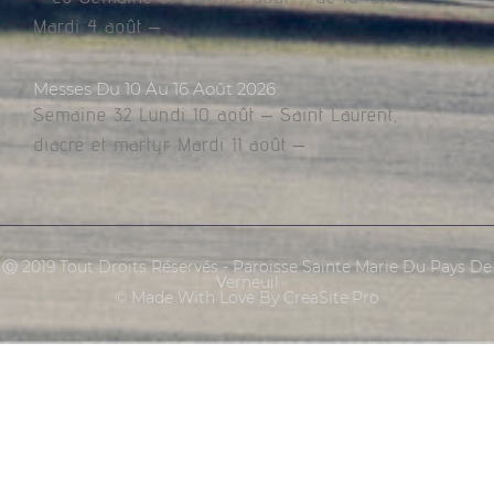
Mardi 4 août –
Messes Du 10 Au 16 Août 2026
Semaine 32 Lundi 10 août – Saint Laurent,
diacre et martyr Mardi 11 août –
Ⓒ 2019 Tout Droits Réservés - Paroisse Sainte Marie Du Pays De
Verneuil
© Made With Love By CreaSite.Pro