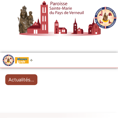
.....
Messes
Actualités…