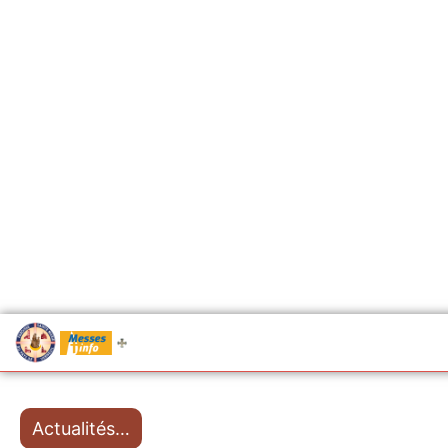
.....
Messes
Actualités…