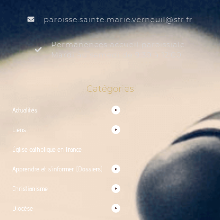
@liuenrev.eiram.etnias.essiorap
rf.rfs
Permanences accueil paroissiale
Mardi au samedi de 9:30 à 12:00
Catégories
Actualités
Liens
Église catholique en France
Apprendre et s’informer (Dossiers)
Christianisme
Diocèse