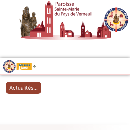
.....
Messes
Actualités…