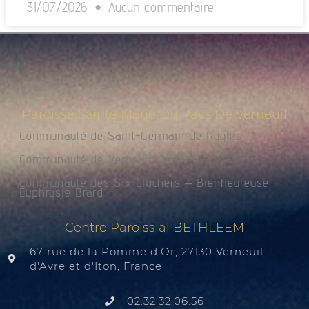
31/07/2026
Aucun commentaire
Paroisse Sainte Marie Du Pays De Verneuil
Communauté de Saint-Germain de Rugles
Communauté de Verneuil sur Avre
Communauté des Six Clochers – Bienheureuse
Euphrasie Brard
Centre Paroissial BETHLEEM
67 rue de la Pomme d'Or, 27130 Verneuil
d'Avre et d'Iton, France
02.32.32.06.56