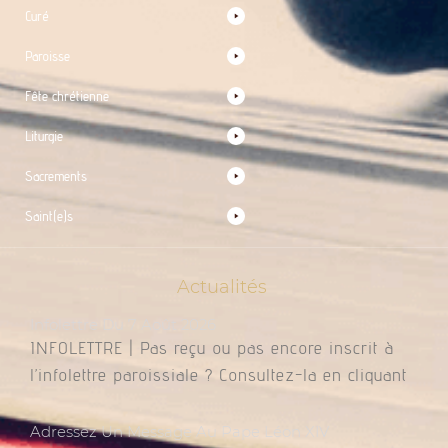
Curé
Paroisse
Fête chrétienne
Liturgie
Sacrements
Saint(e)s
Actualités
Infolettre Du 7 Août 2026
INFOLETTRE | Pas reçu ou pas encore inscrit à
l’infolettre paroissiale ? Consultez-la en cliquant
Adressez Un Message Au Pape Léon XIV