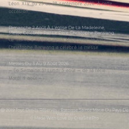
Léon XIV du 25 au 28 septembre 2026. À cette
occasion,
Dimanche 2 Août À L’église De La Madeleine,
Messe Célébrée Par Le Père Christophe Barwang
Ce matin, à l’église de la Madeleine, le Père
Christophe Barwang a célébré la messe.
Messes Du 3 Au 9 Août 2026
– Co Semaine 31 Lundi 3 août – de la férie
Mardi 4 août –
Ⓒ 2019 Tout Droits Réservés - Paroisse Sainte Marie Du Pays De
Verneuil
© Made With Love By CreaSite.Pro