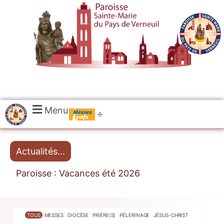
.....
Menu
Messes
Actualités…
Paroisse : Vacances été 2026
TOUS
MESSES
DIOCÈSE
PRIÈRE(S)
PÈLERINAGE
JÉSUS-CHRIST