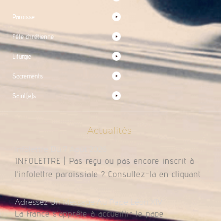
Paroisse
Fête chrétienne
Liturgie
Sacrements
Saint(e)s
Actualités
Infolettre Du 7 Août 2026
INFOLETTRE | Pas reçu ou pas encore inscrit à
l’infolettre paroissiale ? Consultez-la en cliquant
Adressez Un Message Au Pape Léon XIV
La France s’apprête à accueillir le pape