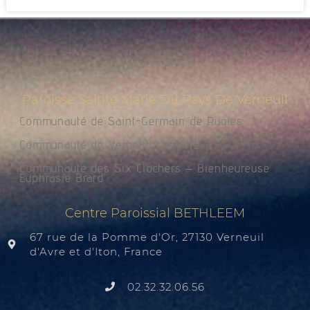
Paroisse Sainte Marie Du Pays De Verneuil
Communauté de Saint-Germain de Rugles
Communauté de Verneuil sur Avre
Communauté des Six Clochers – Bienheureuse
Euphrasie Brard
Centre Paroissial BETHLEEM
67 rue de la Pomme d'Or, 27130 Verneuil
d'Avre et d'Iton, France
02.32.32.06.56