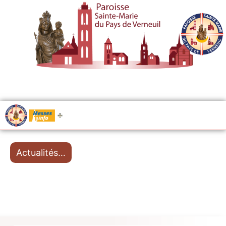
.....
Messes
Actualités…