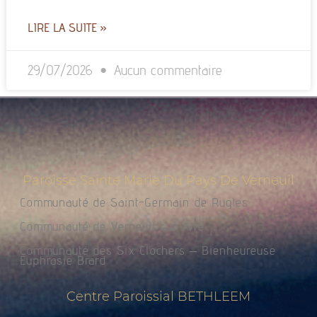
LIRE LA SUITE »
29/07/2026
Aucun commentaire
Paroisse Sainte Marie Du Pays De Verneuil
Communauté de Saint-Germain de Rugles
Communauté de Verneuil sur Avre
Communauté des Six Clochers – Bienheureuse
Euphrasie Brard
Centre Paroissial BETHLEEM