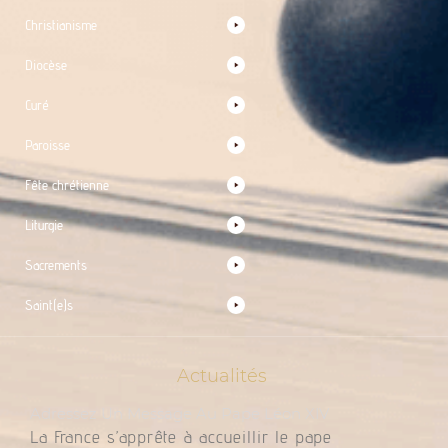
Christianisme
Diocèse
Curé
Paroisse
Fête chrétienne
Liturgie
Sacrements
Saint(e)s
Actualités
Adressez Un Message Au Pape Léon XIV
La France s’apprête à accueillir le pape