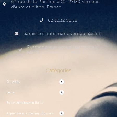
67 rue de la Pomme d'Or, 27130 Verneuil
d'Avre et d'Iton, France
02.32.32.06.56
@liuenrev.eiram.etnias.essiorap
rf.rfs
Permanences accueil paroissiale
Mardi au samedi de 9:30 à 12:00
Catégories
Actualités
Liens
Église catholique en France
Apprendre et s’informer (Dossiers)