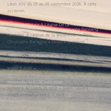
Léon XIV du 25 au 28 septembre 2026. À cette
occasion,
Dimanche 2 Août À L’église De La Madeleine,
Messe Célébrée Par Le Père Christophe Barwang
Ce matin, à l’église de la Madeleine, le Père
Christophe Barwang a célébré la messe.
Messes Du 3 Au 9 Août 2026
– Co Semaine 31 Lundi 3 août – de la férie
Mardi 4 août –
Messes Du 10 Au 16 Août 2026
Semaine 32 Lundi 10 août – Saint Laurent,
diacre et martyr Mardi 11 août –