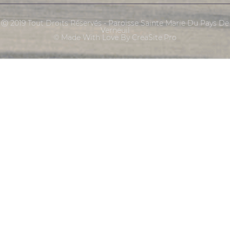
Ⓒ 2019 Tout Droits Réservés - Paroisse Sainte Marie Du Pays De
Verneuil
© Made With Love By CreaSite.Pro