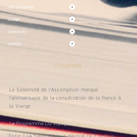
Fête chrétienne
Liturgie
Sacrements
Saint(e)s
Actualités
Proposition De Prière Pour La France À L’occasion
De L’Assomption Et De La Venue Du Pape
La Solennité de l’Assomption marque
l’anniversaire de la consécration de la France à
la Vierge
Le Programme Du Voyage De Léon XIV En France
Dévoilé
Enfin ! Le Saint Siège a dévoilé ce 7 août le