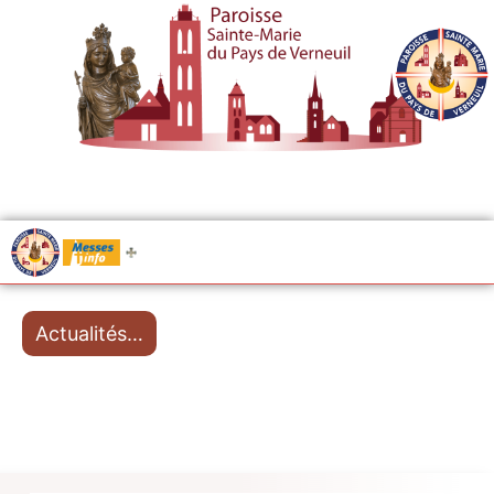
.....
Messes
Actualités…