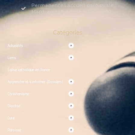
Permanences accueil paroissiale
Mardi au samedi de 9:30 à 12:00
Catégories
Actualités
Liens
Église catholique en France
Apprendre et s’informer (Dossiers)
Christianisme
Diocèse
Curé
Paroisse