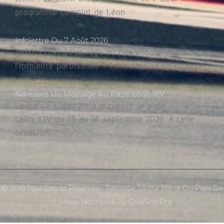
programme complet de Léon
Infolettre Du 7 Août 2026
INFOLETTRE | Pas reçu ou pas encore inscrit à
l’infolettre paroissiale ? Consultez-la en cliquant
Adressez Un Message Au Pape Léon XIV
La France s’apprête à accueillir le pape
Léon XIV du 25 au 28 septembre 2026. À cette
occasion,
Ⓒ 2019 Tout Droits Réservés - Paroisse Sainte Marie Du Pays De
Verneuil
© Made With Love By CreaSite.Pro