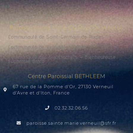
Paroisse Sainte Marie Du Pays De Verneuil
Communauté de Saint-Germain de Rugles
Communauté de Verneuil sur Avre
Communauté des Six Clochers – Bienheureuse
Euphrasie Brard
Centre Paroissial BETHLEEM
67 rue de la Pomme d'Or, 27130 Verneuil
d'Avre et d'Iton, France
02.32.32.06.56
@liuenrev.eiram.etnias.essiorap
rf.rfs