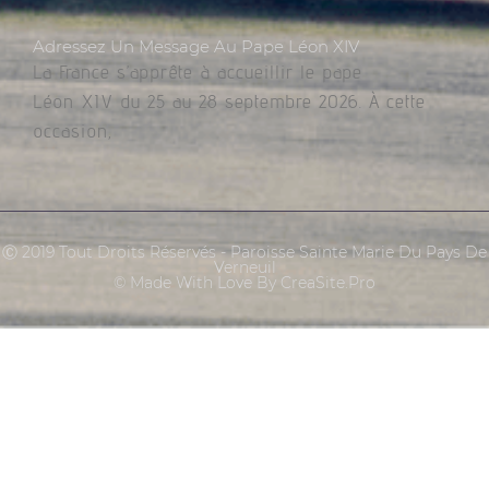
Adressez Un Message Au Pape Léon XIV
La France s’apprête à accueillir le pape
Léon XIV du 25 au 28 septembre 2026. À cette
occasion,
Ⓒ 2019 Tout Droits Réservés - Paroisse Sainte Marie Du Pays De
Verneuil
© Made With Love By CreaSite.Pro