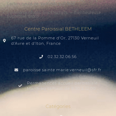
Communauté de Verneuil sur Avre
Communauté des Six Clochers – Bienheureuse
Euphrasie Brard
Centre Paroissial BETHLEEM
67 rue de la Pomme d'Or, 27130 Verneuil
d'Avre et d'Iton, France
02.32.32.06.56
@liuenrev.eiram.etnias.essiorap
rf.rfs
Permanences accueil paroissiale
Mardi au samedi de 9:30 à 12:00
Catégories