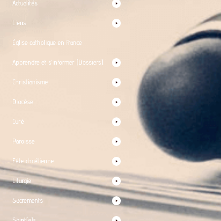
Actualités
Liens
Église catholique en France
Apprendre et s’informer (Dossiers)
Christianisme
Diocèse
Curé
Paroisse
Fête chrétienne
Liturgie
Sacrements
Saint(e)s