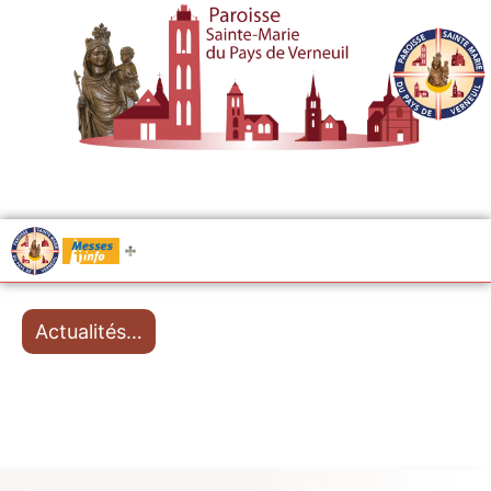
.....
Messes
Actualités…