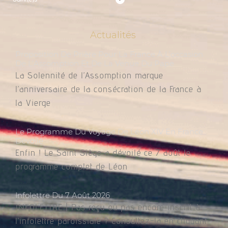
Actualités
Proposition De Prière Pour La France À L’occasion
De L’Assomption Et De La Venue Du Pape
La Solennité de l’Assomption marque
l’anniversaire de la consécration de la France à
la Vierge
Le Programme Du Voyage De Léon XIV En France
Dévoilé
Enfin ! Le Saint Siège a dévoilé ce 7 août le
programme complet de Léon
Infolettre Du 7 Août 2026
INFOLETTRE | Pas reçu ou pas encore inscrit à
l’infolettre paroissiale ? Consultez-la en cliquant