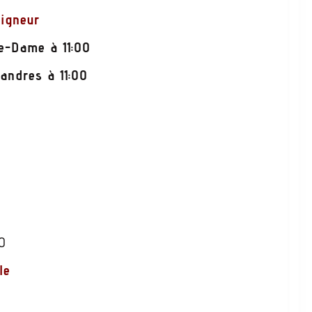
eigneur
re-Dame à 11:00
andres à 11:00
30
le