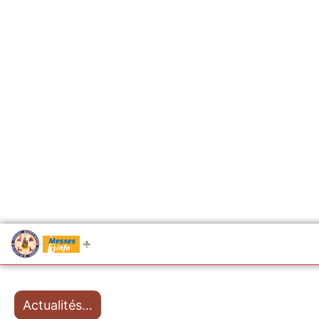
.....
Messes
Actualités…