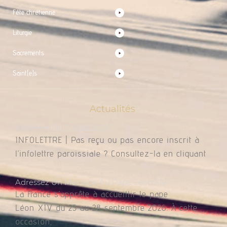
Fête chrétienne
Liturgie
Sacrements
Saint(e)s
Actualités
Infolettre Du 7 Août 2026
INFOLETTRE | Pas reçu ou pas encore inscrit à
l’infolettre paroissiale ? Consultez-la en cliquant
Adressez Un Message Au Pape Léon XIV
La France s’apprête à accueillir le pape
Léon XIV du 25 au 28 septembre 2026. À cette
occasion,