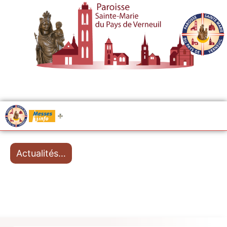
.....
Messes
Actualités…