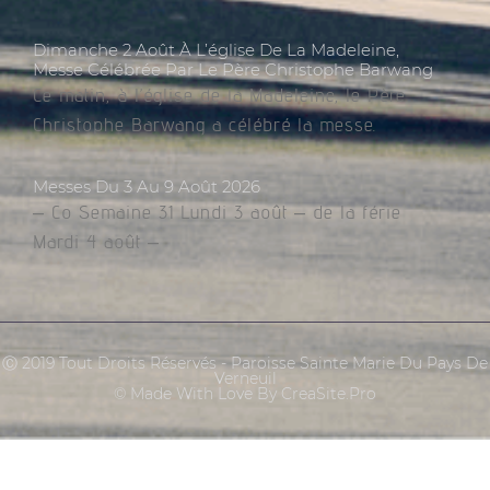
Dimanche 2 Août À L’église De La Madeleine,
Messe Célébrée Par Le Père Christophe Barwang
Ce matin, à l’église de la Madeleine, le Père
Christophe Barwang a célébré la messe.
Messes Du 3 Au 9 Août 2026
– Co Semaine 31 Lundi 3 août – de la férie
Mardi 4 août –
Ⓒ 2019 Tout Droits Réservés - Paroisse Sainte Marie Du Pays De
Verneuil
© Made With Love By CreaSite.Pro