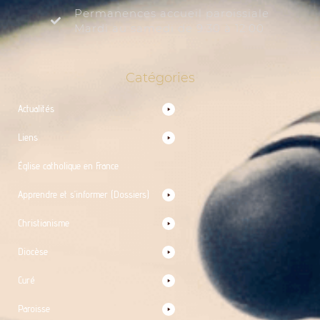
Permanences accueil paroissiale
Mardi au samedi de 9:30 à 12:00
Catégories
Actualités
Liens
Église catholique en France
Apprendre et s’informer (Dossiers)
Christianisme
Diocèse
Curé
Paroisse