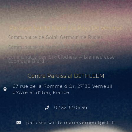
Paroisse Sainte Marie Du Pays De Verneuil
Communauté de Saint-Germain de Rugles
Communauté de Verneuil sur Avre
Communauté des Six Clochers – Bienheureuse
Euphrasie Brard
Centre Paroissial BETHLEEM
67 rue de la Pomme d'Or, 27130 Verneuil
d'Avre et d'Iton, France
02.32.32.06.56
@liuenrev.eiram.etnias.essiorap
rf.rfs