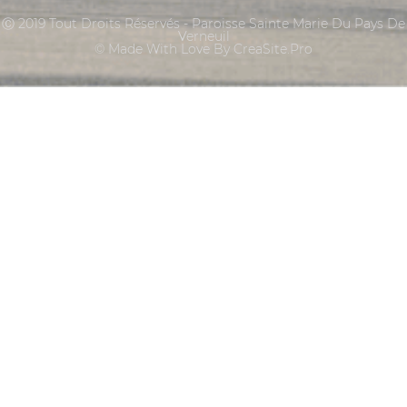
Ⓒ 2019 Tout Droits Réservés - Paroisse Sainte Marie Du Pays De
Verneuil
© Made With Love By CreaSite.Pro