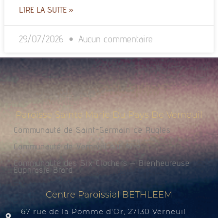
LIRE LA SUITE »
29/07/2026
Aucun commentaire
Paroisse Sainte Marie Du Pays De Verneuil
Communauté de Saint-Germain de Rugles
Communauté de Verneuil sur Avre
Communauté des Six Clochers – Bienheureuse
Euphrasie Brard
Centre Paroissial BETHLEEM
67 rue de la Pomme d'Or, 27130 Verneuil