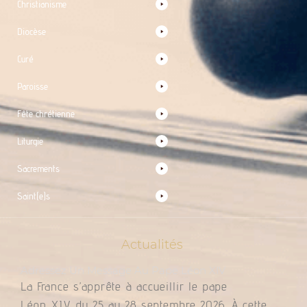
Christianisme
Diocèse
Curé
Paroisse
Fête chrétienne
Liturgie
Sacrements
Saint(e)s
Actualités
Adressez Un Message Au Pape Léon XIV
La France s’apprête à accueillir le pape
Léon XIV du 25 au 28 septembre 2026. À cette