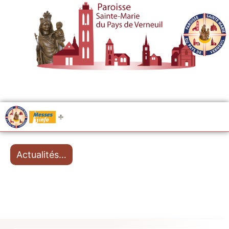
.....
Messes
Actualités…