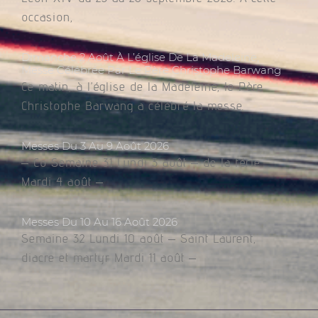
occasion,
Dimanche 2 Août À L’église De La Madeleine,
Messe Célébrée Par Le Père Christophe Barwang
Ce matin, à l’église de la Madeleine, le Père
Christophe Barwang a célébré la messe.
Messes Du 3 Au 9 Août 2026
– Co Semaine 31 Lundi 3 août – de la férie
Mardi 4 août –
Messes Du 10 Au 16 Août 2026
Semaine 32 Lundi 10 août – Saint Laurent,
diacre et martyr Mardi 11 août –