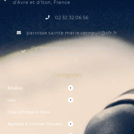
d'Avre et d'Iton, France
02.32.32.06.56
@liuenrev.eiram.etnias.essiorap
rf.rfs
Permanences accueil paroissiale
Mardi au samedi de 9:30 à 12:00
Catégories
Actualités
Liens
Église catholique en France
Apprendre et s’informer (Dossiers)