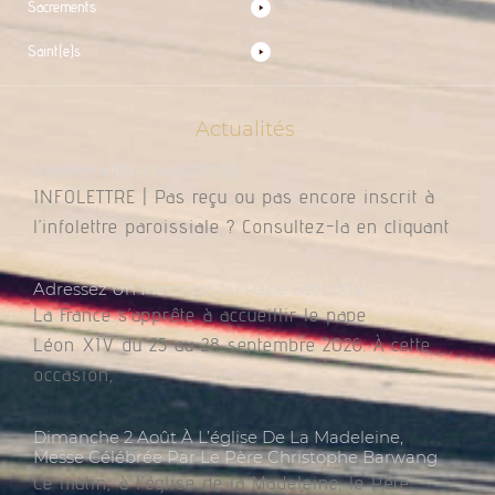
Sacrements
Saint(e)s
Actualités
Infolettre Du 7 Août 2026
INFOLETTRE | Pas reçu ou pas encore inscrit à
l’infolettre paroissiale ? Consultez-la en cliquant
Adressez Un Message Au Pape Léon XIV
La France s’apprête à accueillir le pape
Léon XIV du 25 au 28 septembre 2026. À cette
occasion,
Dimanche 2 Août À L’église De La Madeleine,
Messe Célébrée Par Le Père Christophe Barwang
Ce matin, à l’église de la Madeleine, le Père