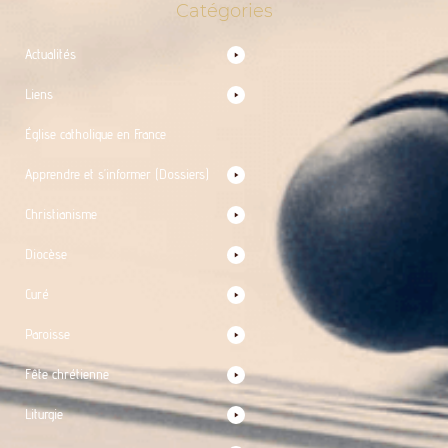
Catégories
Actualités
Liens
Église catholique en France
Apprendre et s’informer (Dossiers)
Christianisme
Diocèse
Curé
Paroisse
Fête chrétienne
Liturgie