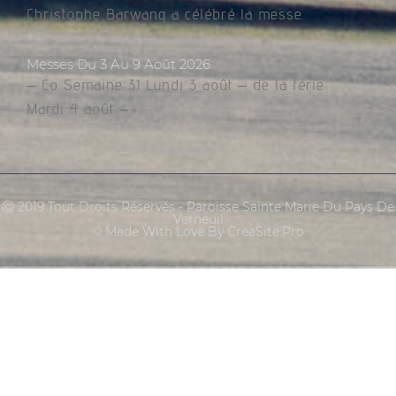
Christophe Barwang a célébré la messe.
Messes Du 3 Au 9 Août 2026
– Co Semaine 31 Lundi 3 août – de la férie
Mardi 4 août –
Ⓒ 2019 Tout Droits Réservés - Paroisse Sainte Marie Du Pays De
Verneuil
© Made With Love By CreaSite.Pro