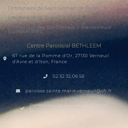
Communauté de Saint-Germain de Rugles
Communauté de Verneuil sur Avre
Communauté des Six Clochers – Bienheureuse
Euphrasie Brard
Centre Paroissial BETHLEEM
67 rue de la Pomme d'Or, 27130 Verneuil
d'Avre et d'Iton, France
02.32.32.06.56
@liuenrev.eiram.etnias.essiorap
rf.rfs
Permanences accueil paroissiale
Mardi au samedi de 9:30 à 12:00