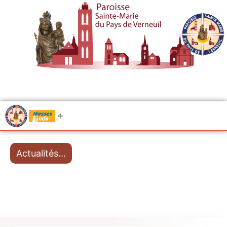
.....
Messes
Actualités…