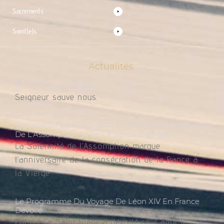
Sacrements
Saint(e)s
Actualités
PU Dimanche 9 Août
Seigneur sauve nous.
Proposition De Prière Pour La France À L’occasion
De L’Assomption Et De La Venue Du Pape
La Solennité de l’Assomption marque
l’anniversaire de la consécration de la France à
la Vierge
Le Programme Du Voyage De Léon XIV En France
Dévoilé
Enfin ! Le Saint Siège a dévoilé ce 7 août le