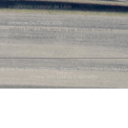
programme complet de Léon
Infolettre Du 7 Août 2026
INFOLETTRE | Pas reçu ou pas encore inscrit à
l’infolettre paroissiale ? Consultez-la en cliquant
Ⓒ 2019 Tout Droits Réservés - Paroisse Sainte Marie Du Pays De
Verneuil
© Made With Love By CreaSite.Pro