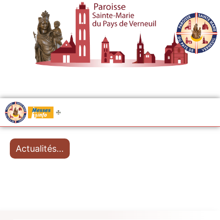
.....
Messes
Actualités…