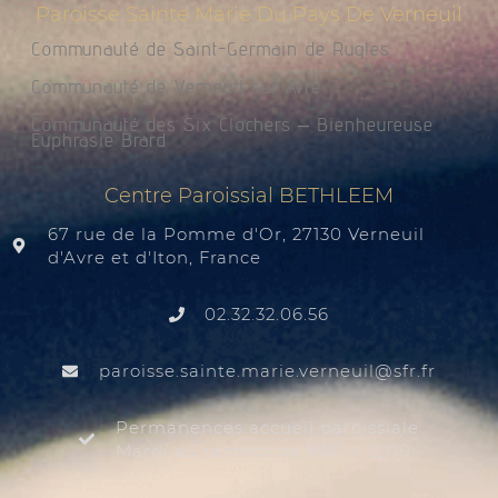
Paroisse Sainte Marie Du Pays De Verneuil
Communauté de Saint-Germain de Rugles
Communauté de Verneuil sur Avre
Communauté des Six Clochers – Bienheureuse
Euphrasie Brard
Centre Paroissial BETHLEEM
67 rue de la Pomme d'Or, 27130 Verneuil
d'Avre et d'Iton, France
02.32.32.06.56
@liuenrev.eiram.etnias.essiorap
rf.rfs
Permanences accueil paroissiale
Mardi au samedi de 9:30 à 12:00