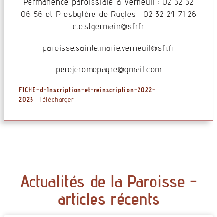
Permanence paroissiale à Verneuil : 02 32 32
06 56 et Presbytère de Rugles : 02 32 24 71 26
@niamregts.etc
rf.rfs
@liuenrev.eiram.etnias.essiorap
rf.rfs
@eryapemorejerep
moc.liamg
FICHE-d-Inscription-et-reinscription-2022-
2023
Télécharger
Actualités de la Paroisse -
articles récents