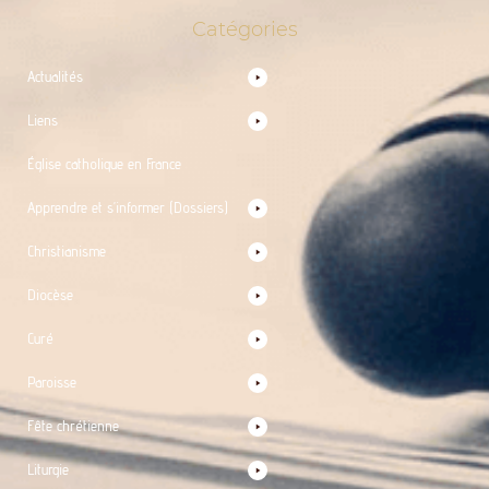
Catégories
Actualités
Liens
Église catholique en France
Apprendre et s’informer (Dossiers)
Christianisme
Diocèse
Curé
Paroisse
Fête chrétienne
Liturgie