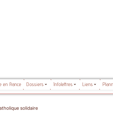
ue en France
Dossiers
Infolettres
Liens
Plan
tholique solidaire