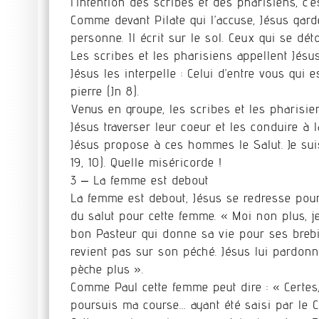
l’intention des scribes et des pharisiens, c’
Comme devant Pilate qui l’accuse, Jésus garde
personne. Il écrit sur le sol. Ceux qui se dét
Les scribes et les pharisiens appellent Jésu
Jésus les interpelle : Celui d’entre vous qui e
pierre (Jn 8).
Venus en groupe, les scribes et les pharisie
Jésus traverser leur coeur et les conduire à la
Jésus propose à ces hommes le Salut. Je suis
19, 10). Quelle miséricorde !
3 – La femme est debout
La femme est debout, Jésus se redresse pour l
du salut pour cette femme. « Moi non plus, 
bon Pasteur qui donne sa vie pour ses brebis.
revient pas sur son péché. Jésus lui pardonn
pèche plus ».
Comme Paul cette femme peut dire : « Certes, 
poursuis ma course… ayant été saisi par le C