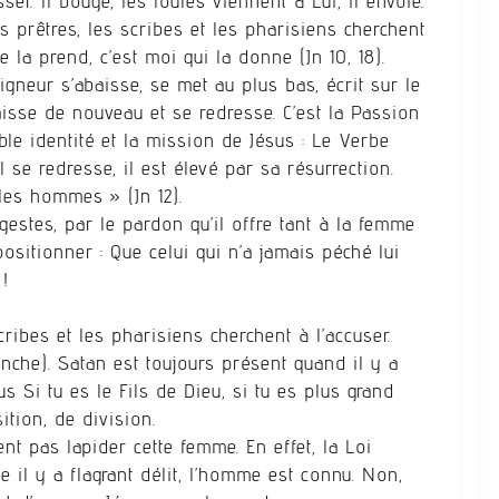
ser. Il bouge, les foules viennent à Lui, il envoie.
s prêtres, les scribes et les pharisiens cherchent
e la prend, c’est moi qui la donne (Jn 10, 18).
neur s’abaisse, se met au plus bas, écrit sur le
abaisse de nouveau et se redresse. C’est la Passion
able identité et la mission de Jésus : Le Verbe
l se redresse, il est élevé par sa résurrection.
s les hommes » (Jn 12).
gestes, par le pardon qu’il offre tant à la femme
ositionner : Que celui qui n’a jamais péché lui
 !
cribes et les pharisiens cherchent à l’accuser.
anche). Satan est toujours présent quand il y a
s Si tu es le Fils de Dieu, si tu es plus grand
ition, de division.
ent pas lapider cette femme. En effet, la Loi
il y a flagrant délit, l’homme est connu. Non,