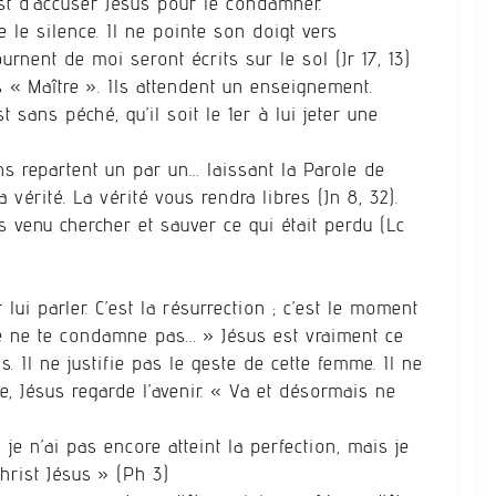
est d’accuser Jésus pour le condamner.
 le silence. Il ne pointe son doigt vers
ournent de moi seront écrits sur le sol (Jr 17, 13)
s « Maître ». Ils attendent un enseignement.
st sans péché, qu’il soit le 1er à lui jeter une
ns repartent un par un… laissant la Parole de
 vérité. La vérité vous rendra libres (Jn 8, 32).
 venu chercher et sauver ce qui était perdu (Lc
ui parler. C’est la résurrection ; c’est le moment
je ne te condamne pas… » Jésus est vraiment ce
 Il ne justifie pas le geste de cette femme. Il ne
e, Jésus regarde l’avenir. « Va et désormais ne
je n’ai pas encore atteint la perfection, mais je
hrist Jésus » (Ph 3)