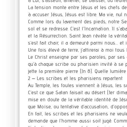
à Lui, s’asseoir, amener, se baisser, ou redres
La tension monte entre Jésus et les chefs de
à accuser Jésus, Jésus est libre. Ma vie, nul n
Comme lors du lavement des pieds, notre Seig
sol et se redresse. C’est l’Incarnation. Il s’
et la Résurrection. Saint Jean révèle la vérit
s’est fait chair, il a demeuré parmi nous… et i
Une fois élevé de terre, j’attirerai à moi tou
Le Christ enseigne par ses paroles, par ses 
qu’à chaque scribe ou pharisien invité à se p
jette la première pierre (Jn 8). Quelle lumière
2 – Les scribes et les pharisiens repartent
Au Temple, les foules viennent à Jésus, les s
C’est ce que Satan faisait au désert (1er dim
mise en doute de la véritable identité de Jésu
que Moïse, ou tentative d’accusation, d’oppos
En fait, les scribes et les pharisiens ne veul
demande que l’homme aussi soit jugé. Comme 