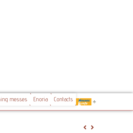
.....
ning messes
Enoria
Contacts
Messes