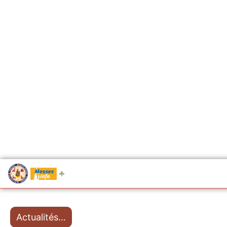
.....
Messes
Actualités…