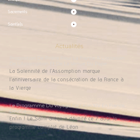
Sacrements
Saint(e)s
Actualités
Proposition De Prière Pour La France À L’occasion
De L’Assomption Et De La Venue Du Pape
La Solennité de l’Assomption marque
l’anniversaire de la consécration de la France à
la Vierge
Le Programme Du Voyage De Léon XIV En France
Dévoilé
Enfin ! Le Saint Siège a dévoilé ce 7 août le
programme complet de Léon