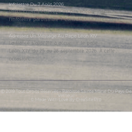
Infolettre Du 7 Août 2026
INFOLETTRE | Pas reçu ou pas encore inscrit à
l’infolettre paroissiale ? Consultez-la en cliquant
Adressez Un Message Au Pape Léon XIV
La France s’apprête à accueillir le pape
Léon XIV du 25 au 28 septembre 2026. À cette
occasion,
Ⓒ 2019 Tout Droits Réservés - Paroisse Sainte Marie Du Pays De
Verneuil
© Made With Love By CreaSite.Pro