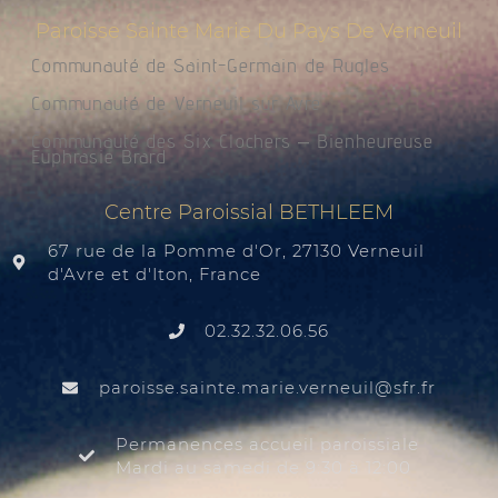
Paroisse Sainte Marie Du Pays De Verneuil
Communauté de Saint-Germain de Rugles
Communauté de Verneuil sur Avre
Communauté des Six Clochers – Bienheureuse
Euphrasie Brard
Centre Paroissial BETHLEEM
67 rue de la Pomme d'Or, 27130 Verneuil
d'Avre et d'Iton, France
02.32.32.06.56
@liuenrev.eiram.etnias.essiorap
rf.rfs
Permanences accueil paroissiale
Mardi au samedi de 9:30 à 12:00