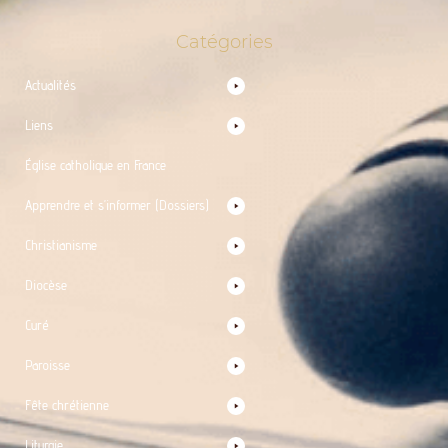
Catégories
Actualités
Liens
Église catholique en France
Apprendre et s’informer (Dossiers)
Christianisme
Diocèse
Curé
Paroisse
Fête chrétienne
Liturgie