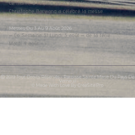
Ce matin, à l’église de la Madeleine, le Père
Christophe Barwang a célébré la messe.
Messes Du 3 Au 9 Août 2026
– Co Semaine 31 Lundi 3 août – de la férie
Mardi 4 août –
Ⓒ 2019 Tout Droits Réservés - Paroisse Sainte Marie Du Pays De
Verneuil
© Made With Love By CreaSite.Pro