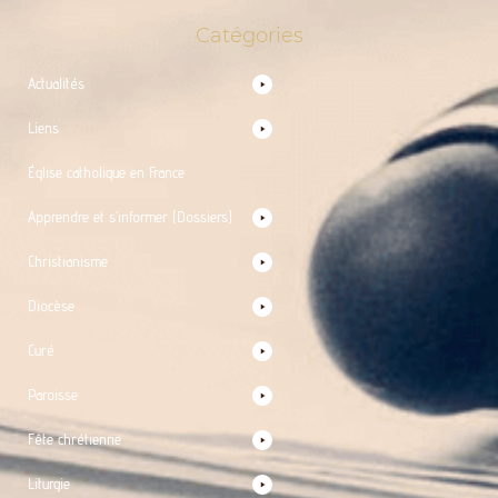
Catégories
Actualités
Liens
Église catholique en France
Apprendre et s’informer (Dossiers)
Christianisme
Diocèse
Curé
Paroisse
Fête chrétienne
Liturgie