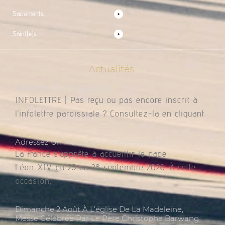
Sacrements
Saint(e)s
Actualités
Infolettre Du 7 Août 2026
INFOLETTRE | Pas reçu ou pas encore inscrit à
l’infolettre paroissiale ? Consultez-la en cliquant
Adressez Un Message Au Pape Léon XIV
La France s’apprête à accueillir le pape
Léon XIV du 25 au 28 septembre 2026. À cette
occasion,
Dimanche 2 Août À L’église De La Madeleine,
Messe Célébrée Par Le Père Christophe Barwang