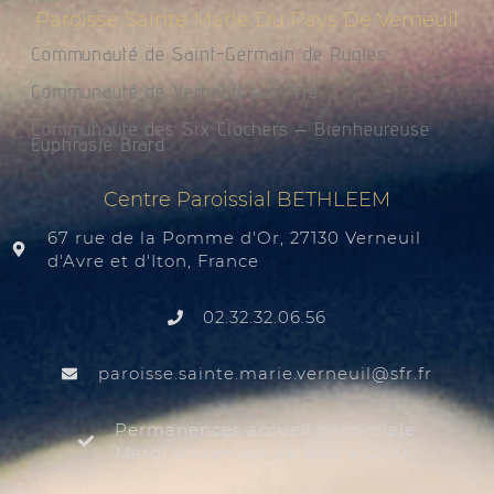
Paroisse Sainte Marie Du Pays De Verneuil
Communauté de Saint-Germain de Rugles
Communauté de Verneuil sur Avre
Communauté des Six Clochers – Bienheureuse
Euphrasie Brard
Centre Paroissial BETHLEEM
67 rue de la Pomme d'Or, 27130 Verneuil
d'Avre et d'Iton, France
02.32.32.06.56
@liuenrev.eiram.etnias.essiorap
rf.rfs
Permanences accueil paroissiale
Mardi au samedi de 9:30 à 12:00