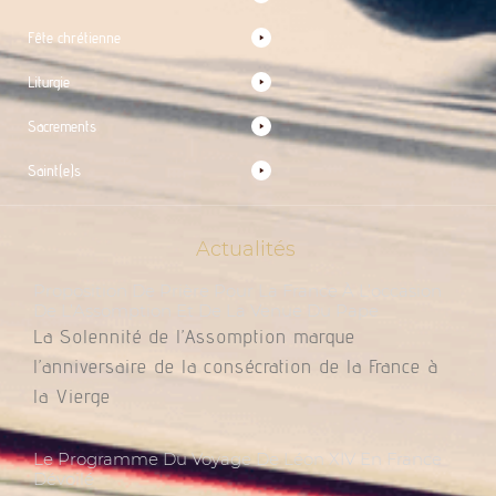
Fête chrétienne
Liturgie
Sacrements
Saint(e)s
Actualités
Proposition De Prière Pour La France À L’occasion
De L’Assomption Et De La Venue Du Pape
La Solennité de l’Assomption marque
l’anniversaire de la consécration de la France à
la Vierge
Le Programme Du Voyage De Léon XIV En France
Dévoilé