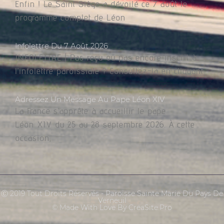
Enfin ! Le Saint Siège a dévoilé ce 7 août le
programme complet de Léon
Infolettre Du 7 Août 2026
INFOLETTRE | Pas reçu ou pas encore inscrit à
l’infolettre paroissiale ? Consultez-la en cliquant
Adressez Un Message Au Pape Léon XIV
La France s’apprête à accueillir le pape
Léon XIV du 25 au 28 septembre 2026. À cette
occasion,
Ⓒ 2019 Tout Droits Réservés - Paroisse Sainte Marie Du Pays De
Verneuil
© Made With Love By CreaSite.Pro