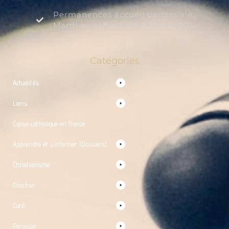
Permanences accueil paroissiale
Mardi au samedi de 9:30 à 12:00
Catégories
Actualités
Liens
Église catholique en France
Apprendre et s’informer (Dossiers)
Christianisme
Diocèse
Curé
Paroisse