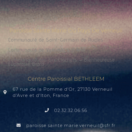
Paroisse Sainte Marie Du Pays De Verneuil
Communauté de Saint-Germain de Rugles
Communauté de Verneuil sur Avre
Communauté des Six Clochers – Bienheureuse
Euphrasie Brard
Centre Paroissial BETHLEEM
67 rue de la Pomme d'Or, 27130 Verneuil
d'Avre et d'Iton, France
02.32.32.06.56
@liuenrev.eiram.etnias.essiorap
rf.rfs