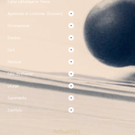
Église catholique en France
Apprendre et s’informer (Dossiers)
Christianisme
Diocèse
Curé
Paroisse
Fête chrétienne
Liturgie
Sacrements
Saint(e)s
Actualités