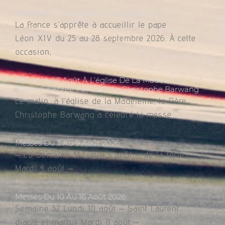
Adressez Un Message Au Pape Léon XIV
La France s’apprête à accueillir le pape
Léon XIV du 25 au 28 septembre 2026. À cette
occasion,
Dimanche 2 Août À L’église De La Madeleine,
Messe Célébrée Par Le Père Christophe Barwang
Ce matin, à l’église de la Madeleine, le Père
Christophe Barwang a célébré la messe.
Messes Du 3 Au 9 Août 2026
– Co Semaine 31 Lundi 3 août – de la férie
Mardi 4 août –
Messes Du 10 Au 16 Août 2026
Semaine 32 Lundi 10 août – Saint Laurent,
diacre et martyr Mardi 11 août –