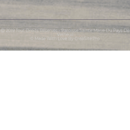
Ⓒ 2019 Tout Droits Réservés - Paroisse Sainte Marie Du Pays De
Verneuil
© Made With Love By CreaSite.Pro