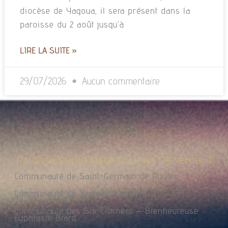
diocèse de Yagoua, il sera présent dans la
paroisse du 2 août jusqu’à
LIRE LA SUITE »
29/07/2026
Aucun commentaire
Paroisse Sainte Marie Du Pays De Verneuil
Communauté de Saint-Germain de Rugles
Communauté de Verneuil sur Avre
Communauté des Six Clochers – Bienheureuse
Euphrasie Brard