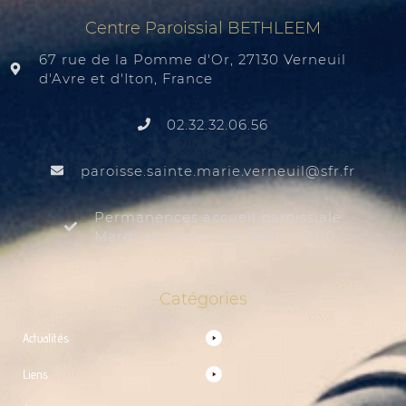
Centre Paroissial BETHLEEM
67 rue de la Pomme d'Or, 27130 Verneuil
d'Avre et d'Iton, France
02.32.32.06.56
@liuenrev.eiram.etnias.essiorap
rf.rfs
Permanences accueil paroissiale
Mardi au samedi de 9:30 à 12:00
Catégories
Actualités
Liens