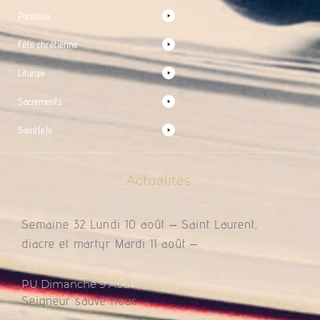
Paroisse
Fête chrétienne
Liturgie
Sacrements
Saint(e)s
Actualités
Messes Du 10 Au 16 Août 2026
Semaine 32 Lundi 10 août – Saint Laurent,
diacre et martyr Mardi 11 août –
PU Dimanche 9 Août
Seigneur sauve nous.