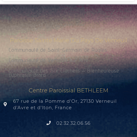
Paroisse Sainte Marie Du Pays De Verneuil
Communauté de Saint-Germain de Rugles
Communauté de Verneuil sur Avre
Communauté des Six Clochers – Bienheureuse
Euphrasie Brard
Centre Paroissial BETHLEEM
67 rue de la Pomme d'Or, 27130 Verneuil
d'Avre et d'Iton, France
02.32.32.06.56