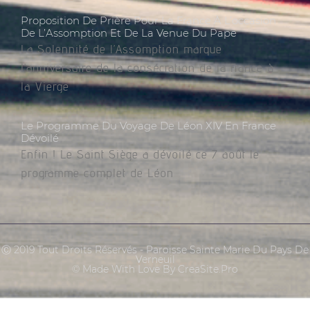
Proposition De Prière Pour La France À L’occasion
De L’Assomption Et De La Venue Du Pape
La Solennité de l’Assomption marque
l’anniversaire de la consécration de la France à
la Vierge
Le Programme Du Voyage De Léon XIV En France
Dévoilé
Enfin ! Le Saint Siège a dévoilé ce 7 août le
programme complet de Léon
Ⓒ 2019 Tout Droits Réservés - Paroisse Sainte Marie Du Pays De
Verneuil
© Made With Love By CreaSite.Pro