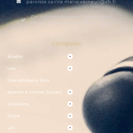
@liuenrev.eiram.etnias.essiorap
rf.rfs
Permanences accueil paroissiale
Mardi au samedi de 9:30 à 12:00
Catégories
Actualités
Liens
Église catholique en France
Apprendre et s’informer (Dossiers)
Christianisme
Diocèse
Curé