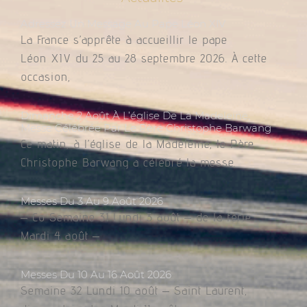
Adressez Un Message Au Pape Léon XIV
La France s’apprête à accueillir le pape
Léon XIV du 25 au 28 septembre 2026. À cette
occasion,
Dimanche 2 Août À L’église De La Madeleine,
Messe Célébrée Par Le Père Christophe Barwang
Ce matin, à l’église de la Madeleine, le Père
Christophe Barwang a célébré la messe.
Messes Du 3 Au 9 Août 2026
– Co Semaine 31 Lundi 3 août – de la férie
Mardi 4 août –
Messes Du 10 Au 16 Août 2026
Semaine 32 Lundi 10 août – Saint Laurent,