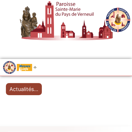
.....
Messes
Actualités…