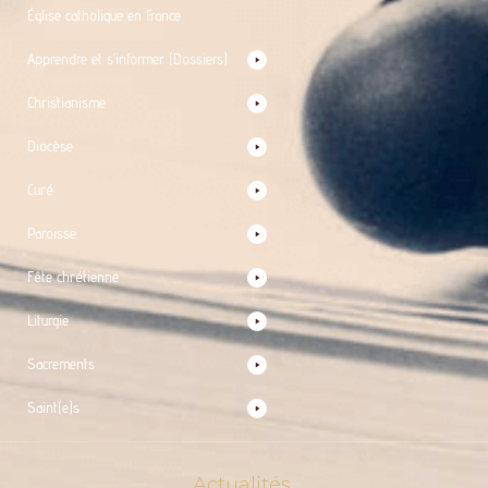
Église catholique en France
Apprendre et s’informer (Dossiers)
Christianisme
Diocèse
Curé
Paroisse
Fête chrétienne
Liturgie
Sacrements
Saint(e)s
Actualités