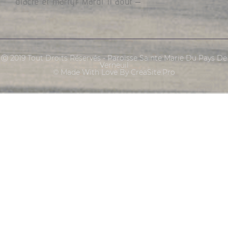
diacre et martyr Mardi 11 août –
Ⓒ 2019 Tout Droits Réservés - Paroisse Sainte Marie Du Pays De
Verneuil
© Made With Love By CreaSite.Pro