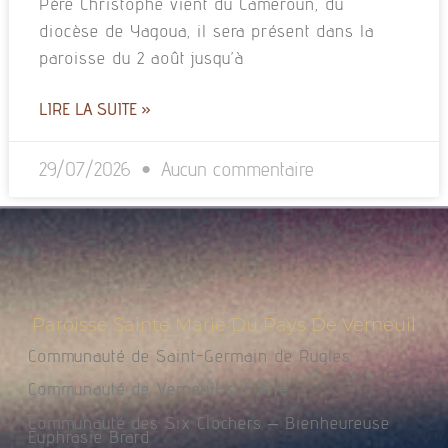
Père Christophe vient du Cameroun, du
diocèse de Yagoua, il sera présent dans la
paroisse du 2 août jusqu’à
LIRE LA SUITE »
29/07/2026
Aucun commentaire
Paroisse Sainte Marie Du Pays De Verneuil
Communauté de Saint-Germain de Rugles
Communauté de Verneuil sur Avre
Communauté des Six Clochers – Bienheureuse
Euphrasie Brard