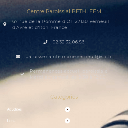
Centre Paroissial BETHLEEM
67 rue de la Pomme d'Or, 27130 Verneuil
d'Avre et d'Iton, France
02.32.32.06.56
@liuenrev.eiram.etnias.essiorap
rf.rfs
Permanences accueil paroissiale
Mardi au samedi de 9:30 à 12:00
Catégories
Actualités
Liens