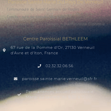
Paroisse Sainte Marie Du Pays De Verneuil
Communauté de Saint-Germain de Rugles
Communauté de Verneuil sur Avre
Communauté des Six Clochers – Bienheureuse Euphrasie
Brard
Centre Paroissial BETHLEEM
67 rue de la Pomme d'Or, 27130 Verneuil
d'Avre et d'Iton, France
02.32.32.06.56
@liuenrev.eiram.etnias.essiorap
rf.rfs
Permanences accueil paroissiale
Mardi au samedi de 9:30 à 12:00