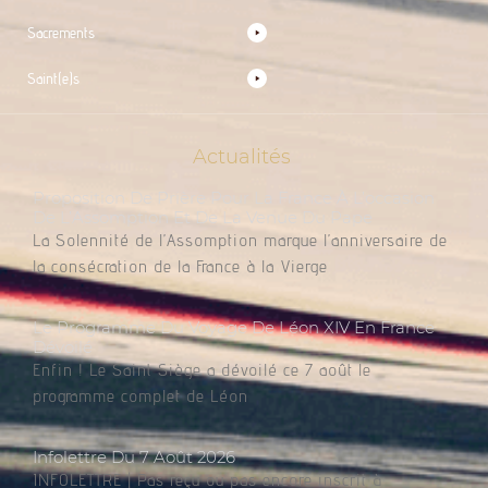
Sacrements
Saint(e)s
Actualités
Proposition De Prière Pour La France À L’occasion
De L’Assomption Et De La Venue Du Pape
La Solennité de l’Assomption marque l’anniversaire de
la consécration de la France à la Vierge
Le Programme Du Voyage De Léon XIV En France
Dévoilé
Enfin ! Le Saint Siège a dévoilé ce 7 août le
programme complet de Léon
Infolettre Du 7 Août 2026
INFOLETTRE | Pas reçu ou pas encore inscrit à