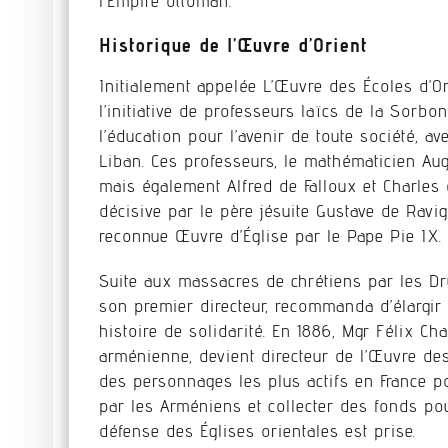
l’Empire ottoman.
Historique de l’Œuvre d’Orient
Initialement appelée L’Œuvre des Écoles d’Orie
l’initiative de professeurs laïcs de la Sorb
l’éducation pour l’avenir de toute société, av
Liban. Ces professeurs, le mathématicien Aug
mais également Alfred de Falloux et Charles
décisive par le père jésuite Gustave de Ravi
reconnue Œuvre d’Église par le Pape Pie IX.
Suite aux massacres de chrétiens par les Dru
son premier directeur, recommanda d’élargir 
histoire de solidarité. En 1886, Mgr Félix Ch
arménienne, devient directeur de l’Œuvre des É
des personnages les plus actifs en France p
par les Arméniens et collecter des fonds pour
défense des Églises orientales est prise.