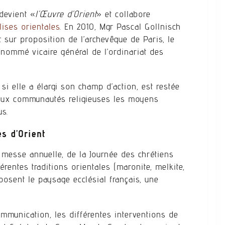
tdevient «
l’Œuvre d’Orient
» et collabore
lises orientales
. En 2010, Mgr Pascal Gollnisch
t sur proposition de l’archevêque de Paris, le
4, nommé vicaire général de l’ordinariat des
 si elle a élargi son champ d’action, est restée
 aux communautés religieuses les moyens
us.
es d’Orient
 messe annuelle, de la Journée des chrétiens
érentes traditions orientales (maronite, melkite,
posent le paysage ecclésial français, une
ommunication, les différentes interventions de