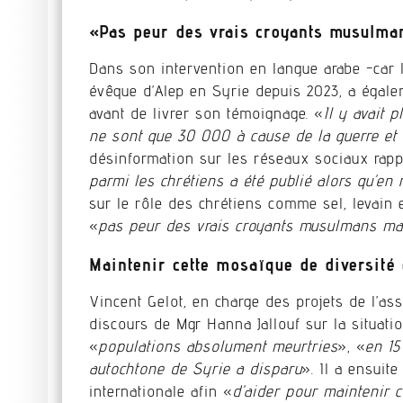
«Pas peur des vrais croyants musulma
Dans son intervention en langue arabe -car 
évêque d’Alep en Syrie depuis 2023, a égale
avant de livrer son témoignage. «
Il y avait 
ne sont que 30 000 à cause de la guerre et d
désinformation sur les réseaux sociaux rapp
parmi les chrétiens a été publié alors qu’en r
sur le rôle des chrétiens comme sel, levain e
«
pas peur des vrais croyants musulmans ma
Maintenir cette mosaïque de diversité e
Vincent Gelot, en charge des projets de l’as
discours de Mgr Hanna Jallouf sur la situati
«
populations absolument meurtries
», «
en 15
autochtone de Syrie a disparu
». Il a ensuit
internationale afin «
d’aider pour maintenir c