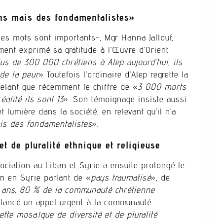
ns mais des fondamentalistes»
les mots sont importants-, Mgr Hanna Jallouf,
ment exprimé sa gratitude à l’Œuvre d’Orient
plus de 300 000 chrétiens à Alep aujourd’hui, ils
e la peur.
» Toutefois l’ordinaire d’Alep regrette la
elant que récemment le chiffre de «
3 000 morts
éalité ils sont 13
». Son témoignage insiste aussi
t lumière dans la société, en relevant qu’il n’a
is des fondamentalistes
».
t de pluralité ethnique et religieuse
sociation au Liban et Syrie a ensuite prolongé le
on en Syrie parlant de «
pays traumatisé
», de
 ans, 80 % de la communauté chrétienne
e lancé un appel urgent à la communauté
ette mosaïque de diversité et de pluralité