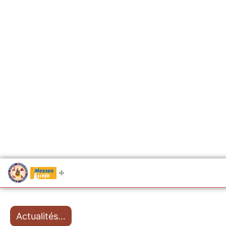
.....
Messes
Actualités…