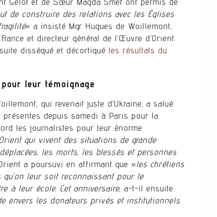
ent Gelot et de Sœur Magda Smet ont permis de
ut de construire des relations avec les Églises
ragilité
» a insisté Mgr Hugues de Woillemont,
France et directeur général de l’Œuvre d’Orient.
suite disséqué et décortiqué
les résultats du
 pour leur témoignage
illemont, qui revenait juste d’Ukraine, a salué
 présentes depuis samedi à Paris pour la
bord les journalistes pour leur énorme
’Orient qui vivent des situations de grande
 déplacées, les morts, les blessés et personnes
’Orient a poursuvi en affirmant que «
les chrétiens
s qu’on leur soit reconnaissant pour le
re à leur école. Cet anniversaire,
a-t-il ensuite
e envers les donateurs privés et institutionnels.