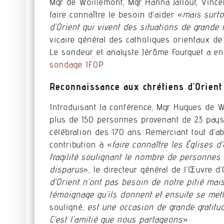
Mgr de Woillemont, Mgr Hanna Jallouf, Vinc
faire connaître le besoin d’aider «
mais surto
d’Orient qui vivent des situations de grande f
vicaire général des catholiques orientaux de 
Le sondeur et analyste Jérôme Fourquet a en
sondage IFOP
.
Reconnaissance aux chrétiens d’Orient
Introduisant la conférence, Mgr Hugues de Wo
plus de 150 personnes provenant de 23 pays
célébration des 170 ans. Remerciant tout d’a
contribution à «
faire connaître les Églises d
fragilité soulignant le nombre de personnes
disparus
», le directeur général de l’Œuvre d
d’Orient n’ont pas besoin de notre pitié mai
témoignage qu’ils donnent et ensuite se mett
souligné,
est une occasion de grande gratitud
C’est l’amitié que nous partageons.
»