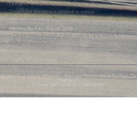
Ce matin, à l’église de la Madeleine, le Père
Christophe Barwang a célébré la messe.
Messes Du 3 Au 9 Août 2026
– Co Semaine 31 Lundi 3 août – de la férie Mardi 4
août –
Ⓒ 2019 Tout Droits Réservés - Paroisse Sainte Marie Du Pays De
Verneuil
© Made With Love By CreaSite.Pro