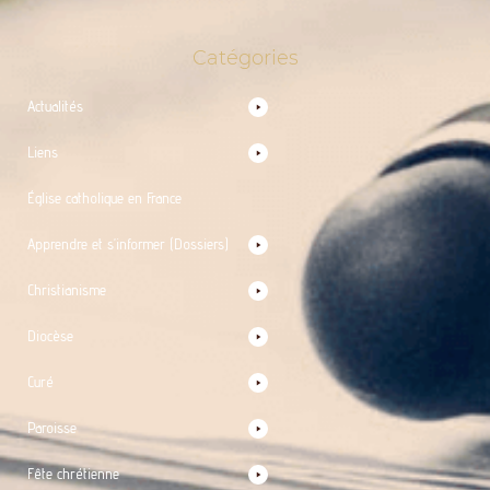
Catégories
Actualités
Liens
Église catholique en France
Apprendre et s’informer (Dossiers)
Christianisme
Diocèse
Curé
Paroisse
Fête chrétienne