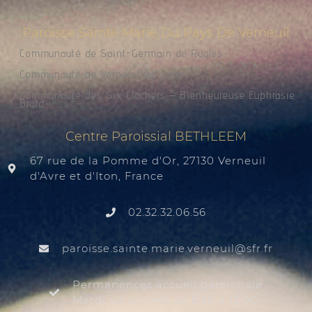
Paroisse Sainte Marie Du Pays De Verneuil
Communauté de Saint-Germain de Rugles
Communauté de Verneuil sur Avre
Communauté des Six Clochers – Bienheureuse Euphrasie
Brard
Centre Paroissial BETHLEEM
67 rue de la Pomme d'Or, 27130 Verneuil
d'Avre et d'Iton, France
02.32.32.06.56
@liuenrev.eiram.etnias.essiorap
rf.rfs
Permanences accueil paroissiale
Mardi au samedi de 9:30 à 12:00