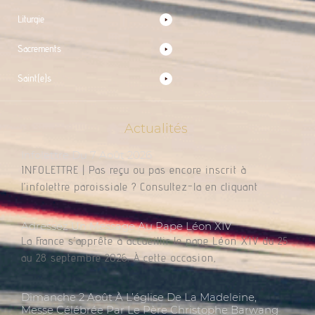
Liturgie
Sacrements
Saint(e)s
Actualités
Infolettre Du 7 Août 2026
INFOLETTRE | Pas reçu ou pas encore inscrit à
l’infolettre paroissiale ? Consultez-la en cliquant
Adressez Un Message Au Pape Léon XIV
La France s’apprête à accueillir le pape Léon XIV du 25
au 28 septembre 2026. À cette occasion,
Dimanche 2 Août À L’église De La Madeleine,
Messe Célébrée Par Le Père Christophe Barwang