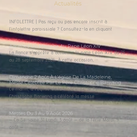
Actualités
Infolettre Du 7 Août 2026
INFOLETTRE | Pas reçu ou pas encore inscrit à
l’infolettre paroissiale ? Consultez-la en cliquant
Adressez Un Message Au Pape Léon XIV
La France s’apprête à accueillir le pape Léon XIV du 25
au 28 septembre 2026. À cette occasion,
Dimanche 2 Août À L’église De La Madeleine,
Messe Célébrée Par Le Père Christophe Barwang
Ce matin, à l’église de la Madeleine, le Père
Christophe Barwang a célébré la messe.
Messes Du 3 Au 9 Août 2026
– Co Semaine 31 Lundi 3 août – de la férie Mardi 4
août –