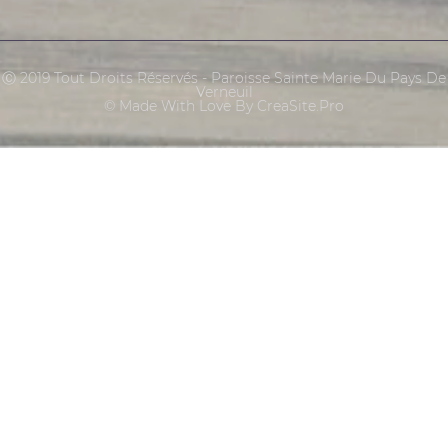
Ⓒ 2019 Tout Droits Réservés - Paroisse Sainte Marie Du Pays De
Verneuil
© Made With Love By CreaSite.Pro