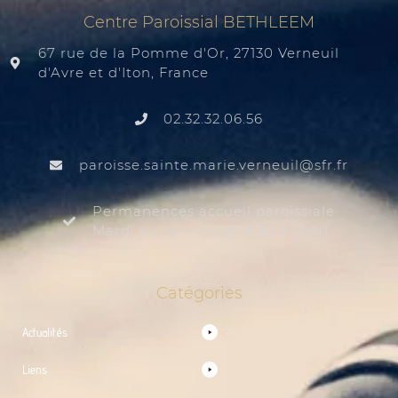
Centre Paroissial BETHLEEM
67 rue de la Pomme d'Or, 27130 Verneuil
d'Avre et d'Iton, France
02.32.32.06.56
@liuenrev.eiram.etnias.essiorap
rf.rfs
Permanences accueil paroissiale
Mardi au samedi de 9:30 à 12:00
Catégories
Actualités
Liens