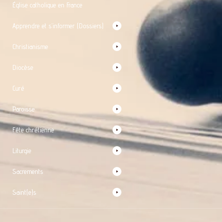
Église catholique en France
Apprendre et s’informer (Dossiers)
Christianisme
Diocèse
Curé
Paroisse
Fête chrétienne
Liturgie
Sacrements
Saint(e)s