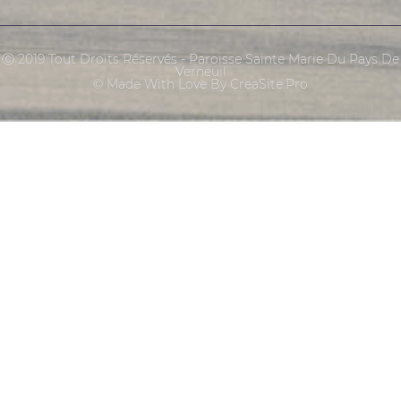
Ⓒ 2019 Tout Droits Réservés - Paroisse Sainte Marie Du Pays De
Verneuil
© Made With Love By CreaSite.Pro