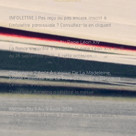
Infolettre Du 7 Août 2026
INFOLETTRE | Pas reçu ou pas encore inscrit à
l’infolettre paroissiale ? Consultez-la en cliquant
Adressez Un Message Au Pape Léon XIV
La France s’apprête à accueillir le pape Léon XIV du 25
au 28 septembre 2026. À cette occasion,
Dimanche 2 Août À L’église De La Madeleine,
Messe Célébrée Par Le Père Christophe Barwang
Ce matin, à l’église de la Madeleine, le Père
Christophe Barwang a célébré la messe.
Messes Du 3 Au 9 Août 2026
– Co Semaine 31 Lundi 3 août – de la férie Mardi 4
août –