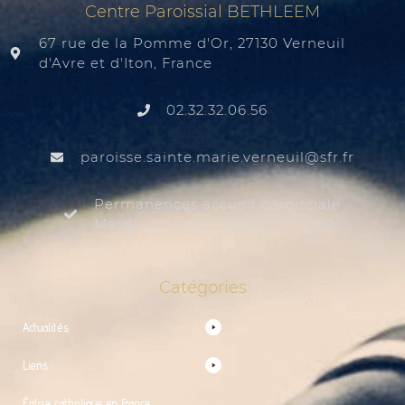
Centre Paroissial BETHLEEM
67 rue de la Pomme d'Or, 27130 Verneuil
d'Avre et d'Iton, France
02.32.32.06.56
@liuenrev.eiram.etnias.essiorap
rf.rfs
Permanences accueil paroissiale
Mardi au samedi de 9:30 à 12:00
Catégories
Actualités
Liens
Église catholique en France