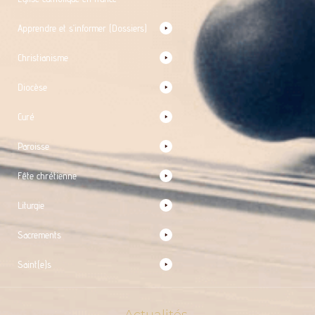
Apprendre et s’informer (Dossiers)
Christianisme
Diocèse
Curé
Paroisse
Fête chrétienne
Liturgie
Sacrements
Saint(e)s
Actualités