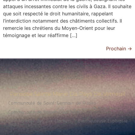
attaques incessantes contre les civils à Gaza. Il souhaite
que soit respecté le droit humanitaire, rappelant
l’interdiction notamment des châtiments collectifs. Il
remercie les chrétiens du Moyen-Orient pour leur
témoignage et leur réaffirme […]
Prochain
→
Paroisse Sainte Marie Du Pays De Verneuil
Communauté de Saint-Germain de Rugles
Communauté de Verneuil sur Avre
Communauté des Six Clochers – Bienheureuse Euphrasie
Brard